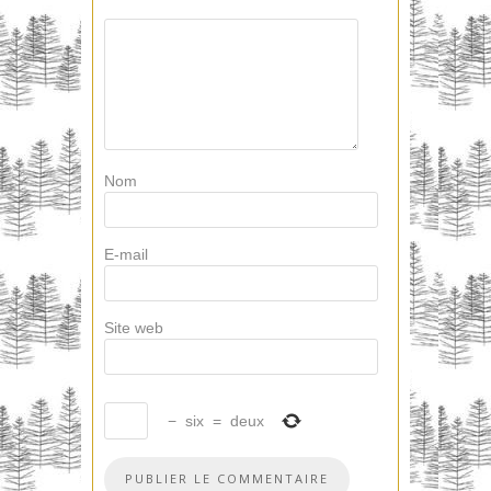
Nom
E-mail
Site web
−
six
=
deux