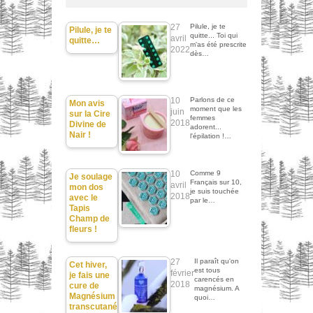
27
Pilule, je te
Pilule, je te
quitte... Toi qui
avril
quitte…
m'as été prescrite
2022
dès…
10
Parlons de ce
Mon avis
moment que les
juin
sur la Cire
femmes
2018
Divine de
adorent...
Nair !
l'épilation !…
10
Comme 9
Je soulage
Français sur 10,
avril
mon dos
je suis touchée
2018
avec le
par le…
Tapis
Champ de
fleurs !
27
Il paraît qu'on
Cet hiver,
est tous
février
je fais une
carencés en
2018
cure de
magnésium. A
Magnésium
quoi…
transcutané