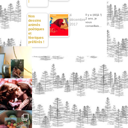
!
4
Il y a (déjà !)
Nos
2 ans, je
décembre
dessins
vous
2017
animés
conseillais…
poétiques
et
féeriques
préférés !