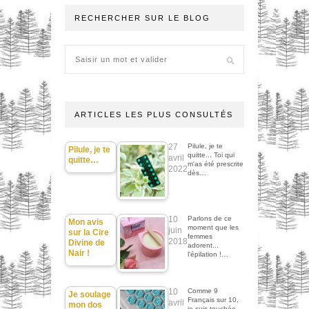
RECHERCHER SUR LE BLOG
ARTICLES LES PLUS CONSULTÉS
27
Pilule, je te
Pilule, je te
quitte... Toi qui
avril
quitte…
m'as été prescrite
2022
dès…
10
Parlons de ce
Mon avis
moment que les
juin
sur la Cire
femmes
2018
Divine de
adorent...
Nair !
l'épilation !…
10
Comme 9
Je soulage
Français sur 10,
avril
mon dos
je suis touchée