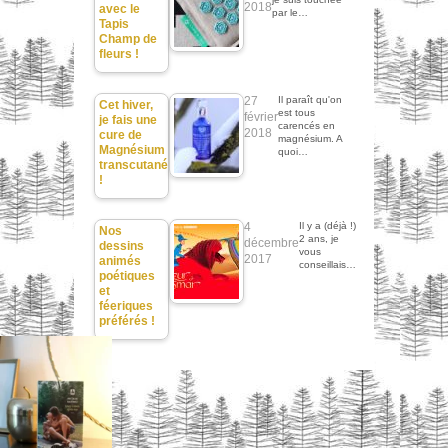
2018
avec le
par le…
Tapis
Champ de
fleurs !
27
Il paraît qu'on
Cet hiver,
est tous
février
je fais une
carencés en
2018
cure de
magnésium. A
Magnésium
quoi…
transcutané
!
4
Il y a (déjà !)
Nos
2 ans, je
décembre
dessins
vous
2017
animés
conseillais…
poétiques
et
féeriques
préférés !