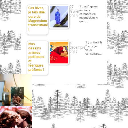
27
Il paraît qu'on
Cet hiver,
est tous
février
je fais une
carencés en
2018
cure de
magnésium. A
Magnésium
quoi…
transcutané
!
4
Il y a (déjà !)
Nos
2 ans, je
décembre
dessins
vous
2017
animés
conseillais…
poétiques
et
féeriques
préférés !