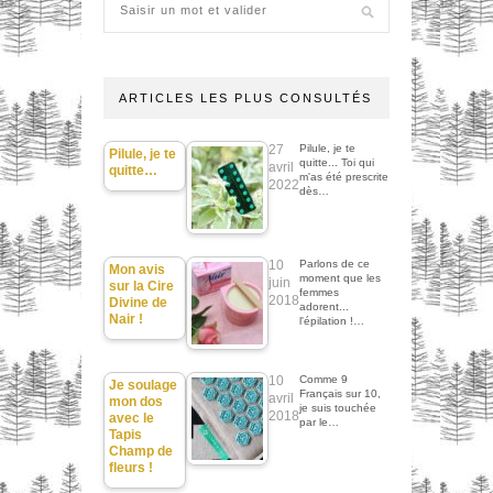
ARTICLES LES PLUS CONSULTÉS
27
Pilule, je te
Pilule, je te
quitte... Toi qui
avril
quitte…
m'as été prescrite
2022
dès…
10
Parlons de ce
Mon avis
moment que les
juin
sur la Cire
femmes
2018
Divine de
adorent...
Nair !
l'épilation !…
10
Comme 9
Je soulage
Français sur 10,
avril
mon dos
je suis touchée
2018
avec le
par le…
Tapis
Champ de
fleurs !