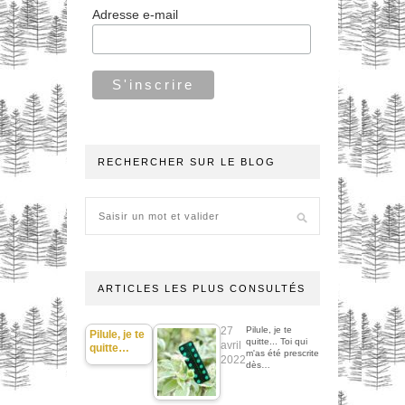
Adresse e-mail
RECHERCHER SUR LE BLOG
ARTICLES LES PLUS CONSULTÉS
27
Pilule, je te
Pilule, je te
quitte... Toi qui
avril
quitte…
m'as été prescrite
2022
dès…