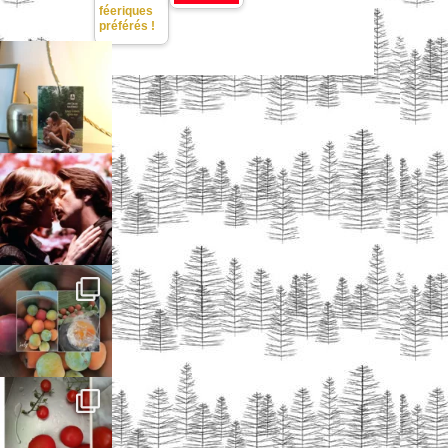
féeriques
préférés !