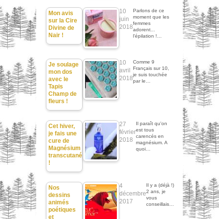
10
Parlons de ce
Mon avis
moment que les
juin
sur la Cire
femmes
2018
Divine de
adorent...
Nair !
l'épilation !…
10
Comme 9
Je soulage
Français sur 10,
avril
mon dos
je suis touchée
2018
avec le
par le…
Tapis
Champ de
fleurs !
27
Il paraît qu'on
Cet hiver,
est tous
février
je fais une
carencés en
2018
cure de
magnésium. A
Magnésium
quoi…
transcutané
!
4
Il y a (déjà !)
Nos
2 ans, je
décembre
dessins
vous
2017
animés
conseillais…
poétiques
et