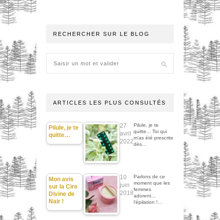
RECHERCHER SUR LE BLOG
ARTICLES LES PLUS CONSULTÉS
27
Pilule, je te
Pilule, je te
quitte... Toi qui
avril
quitte…
m'as été prescrite
2022
dès…
10
Parlons de ce
Mon avis
moment que les
juin
sur la Cire
femmes
2018
Divine de
adorent...
Nair !
l'épilation !…