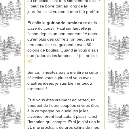
au chocolat il est tout simplement divin !
Il peut se boire tout au long de la
journée, c’est vraiment mon thé préféré.
Et enfin la
guirlande lumineuse
de la
Case du cousin Paul sur laquelle je
flashe depuis un bon moment ! A noter
qu’en plus des coffrets, on peut aussi
personnaliser sa guirlande avec 50
coloris de boules. Quand je vous disais
que j’adorais les lampes… ! (cf. article
ici
).
Sur ce, n’hésitez pas à me dire si cette
sélection vous a plu et si vous avez
d’autres idées, je suis bien entendu
preneuse !
Et si vous êtes vraiment en retard, un
bouquet de fleurs coupées si vous êtes
à la campagne ou quelques jolies
pivoines feront tout autant plaisir, c’est
l’intention qui compte. Et si je n’ai rien le
31 mai prochain, de gros câlins de mes