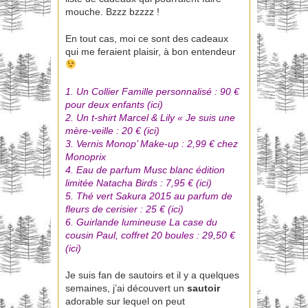
mouche. Bzzz bzzzz !
En tout cas, moi ce sont des cadeaux
qui me feraient plaisir, à bon entendeur
1. Un Collier Famille personnalisé : 90 €
pour deux enfants (
ici
)
2. Un t-shirt Marcel & Lily « Je suis une
mère-veille : 20 € (
ici
)
3. Vernis Monop’ Make-up : 2,99 € chez
Monoprix
4. Eau de parfum Musc blanc édition
limitée Natacha Birds : 7,95 € (
ici
)
5. Thé vert Sakura 2015 au parfum de
fleurs de cerisier : 25 € (
ici
)
6. Guirlande lumineuse La case du
cousin Paul, coffret 20 boules : 29,50 €
(
ici
)
Je suis fan de sautoirs et il y a quelques
semaines, j’ai découvert un
sautoir
adorable sur lequel on peut