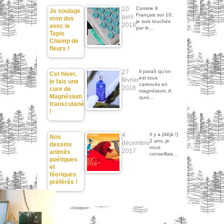
10
Comme 9
Je soulage
Français sur 10,
avril
mon dos
je suis touchée
2018
avec le
par le…
Tapis
Champ de
fleurs !
27
Il paraît qu'on
Cet hiver,
est tous
février
je fais une
carencés en
2018
cure de
magnésium. A
Magnésium
quoi…
transcutané
!
4
Il y a (déjà !)
Nos
2 ans, je
décembre
dessins
vous
2017
animés
conseillais…
poétiques
et
féeriques
préférés !