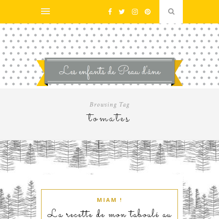
Browsing Tag
tomates
MIAM !
La recette de mon taboulé au