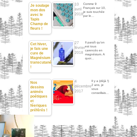
10
Comme 9
Je soulage
Français sur 10,
avril
mon dos
je suis touchée
2018
avec le
par le…
Tapis
Champ de
fleurs !
27
Il paraît qu'on
Cet hiver,
est tous
février
je fais une
carencés en
2018
cure de
magnésium. A
Magnésium
quoi…
transcutané
!
4
Il y a (déjà !)
Nos
2 ans, je
décembre
dessins
vous
2017
animés
conseillais…
poétiques
et
féeriques
préférés !