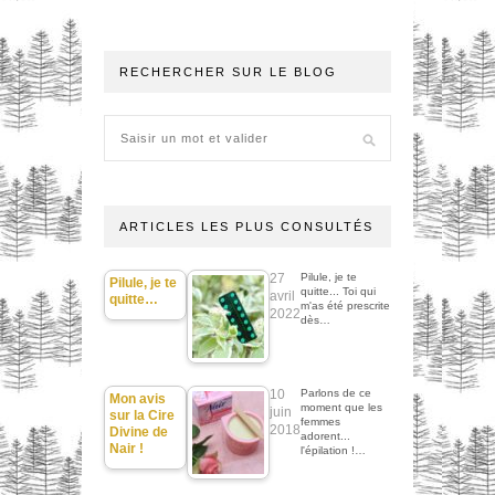
RECHERCHER SUR LE BLOG
ARTICLES LES PLUS CONSULTÉS
27
Pilule, je te
Pilule, je te
quitte... Toi qui
avril
quitte…
m'as été prescrite
2022
dès…
10
Parlons de ce
Mon avis
moment que les
juin
sur la Cire
femmes
2018
Divine de
adorent...
Nair !
l'épilation !…