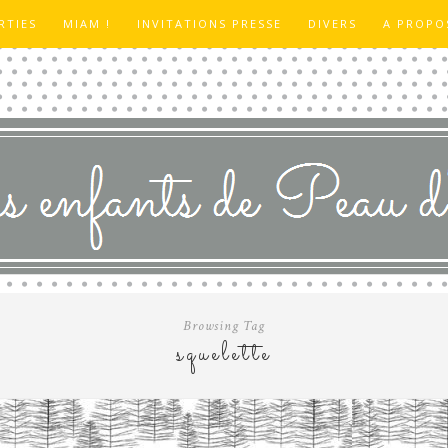
RTIES
MIAM !
INVITATIONS PRESSE
DIVERS
A PROPO
Browsing Tag
squelette