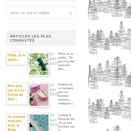
ARTICLES LES PLUS
CONSULTÉS
27
Pilule, je te
Pilule, je te
quitte... Toi
avril
quitte…
qui m'as été
2022
prescrite
dès…
10
Parlons de
Mon avis
ce moment
juin
sur la Cire
que les
2018
Divine de
femmes
Nair !
adorent...
l'épilation !…
10
Comme 9
Je soulage
Français sur
avril
mon dos
10, je suis
2018
avec le
touchée par
Tapis
le…