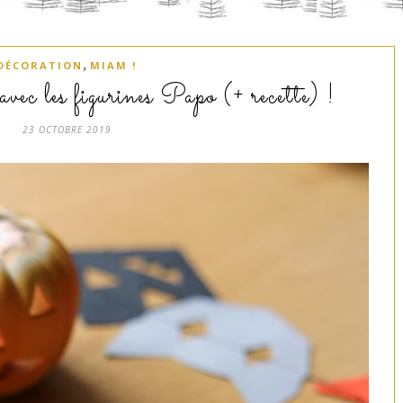
,
DÉCORATION
MIAM !
ec les figurines Papo (+ recette) !
23 OCTOBRE 2019