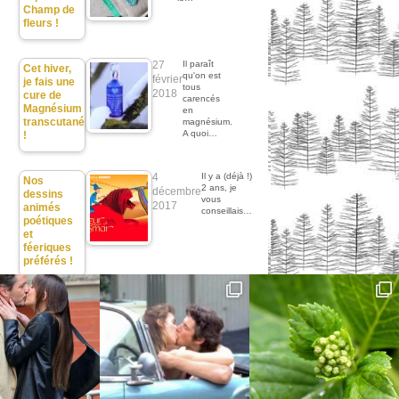
Champ de
fleurs !
27
Il paraît
Cet hiver,
qu'on est
février
je fais une
tous
2018
cure de
carencés
Magnésium
en
transcutané
magnésium.
A quoi…
!
4
Il y a (déjà !)
Nos
2 ans, je
décembre
dessins
vous
2017
animés
conseillais…
poétiques
et
féeriques
préférés !