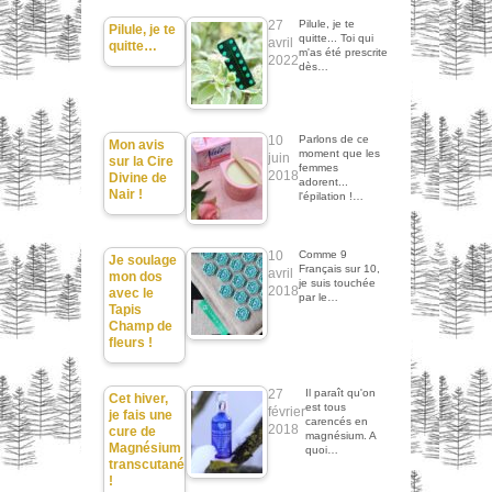
27
Pilule, je te
Pilule, je te
quitte... Toi qui
avril
quitte…
m'as été prescrite
2022
dès…
10
Parlons de ce
Mon avis
moment que les
juin
sur la Cire
femmes
2018
Divine de
adorent...
Nair !
l'épilation !…
10
Comme 9
Je soulage
Français sur 10,
avril
mon dos
je suis touchée
2018
avec le
par le…
Tapis
Champ de
fleurs !
27
Il paraît qu'on
Cet hiver,
est tous
février
je fais une
carencés en
2018
cure de
magnésium. A
Magnésium
quoi…
transcutané
!