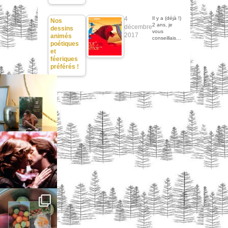
4
Il y a (déjà !)
Nos
2 ans, je
décembre
dessins
vous
2017
animés
conseillais…
poétiques
et
féeriques
préférés !