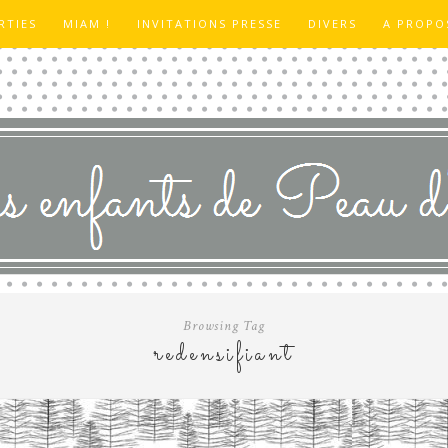
RTIES
MIAM !
INVITATIONS PRESSE
DIVERS
A PROPO
Browsing Tag
redensifiant