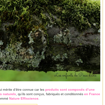
i mérite d’être connue car les
produits sont composés d’une
ts naturels
, qu’ils sont conçus, fabriqués et conditionnés
en France
i nommé
Nature Effiscience
.