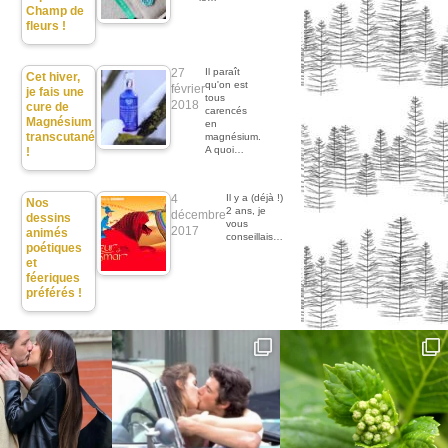
Champ de
fleurs !
27
Il paraît
Cet hiver,
qu'on est
février
je fais une
tous
2018
cure de
carencés
Magnésium
en
transcutané
magnésium.
A quoi…
!
4
Il y a (déjà !)
Nos
2 ans, je
décembre
dessins
vous
2017
animés
conseillais…
poétiques
et
féeriques
préférés !