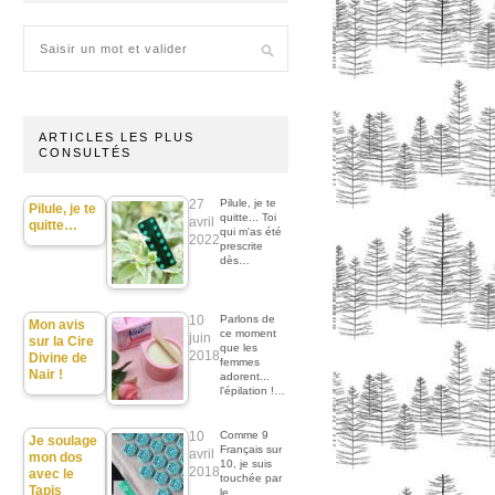
ARTICLES LES PLUS
CONSULTÉS
27
Pilule, je te
Pilule, je te
quitte... Toi
avril
quitte…
qui m'as été
2022
prescrite
dès…
10
Parlons de
Mon avis
ce moment
juin
sur la Cire
que les
2018
Divine de
femmes
Nair !
adorent...
l'épilation !…
10
Comme 9
Je soulage
Français sur
avril
mon dos
10, je suis
2018
avec le
touchée par
Tapis
le…