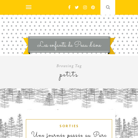
Browsing Tag
petits
SORTIES
Une journée passée au Parc