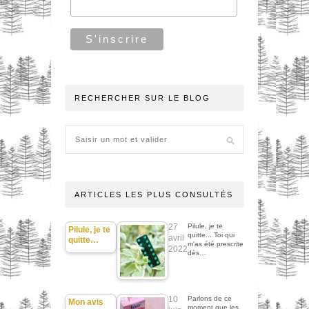
RECHERCHER SUR LE BLOG
ARTICLES LES PLUS CONSULTÉS
27
Pilule, je te
Pilule, je te
quitte... Toi qui
avril
quitte…
m'as été prescrite
2022
dès…
10
Parlons de ce
Mon avis
moment que les