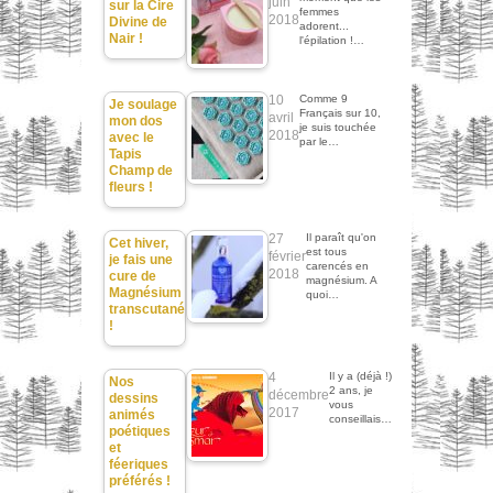
juin
sur la Cire
femmes
2018
Divine de
adorent...
Nair !
l'épilation !…
10
Comme 9
Je soulage
Français sur 10,
avril
mon dos
je suis touchée
2018
avec le
par le…
Tapis
Champ de
fleurs !
27
Il paraît qu'on
Cet hiver,
est tous
février
je fais une
carencés en
2018
cure de
magnésium. A
Magnésium
quoi…
transcutané
!
4
Il y a (déjà !)
Nos
2 ans, je
décembre
dessins
vous
2017
animés
conseillais…
poétiques
et
féeriques
préférés !