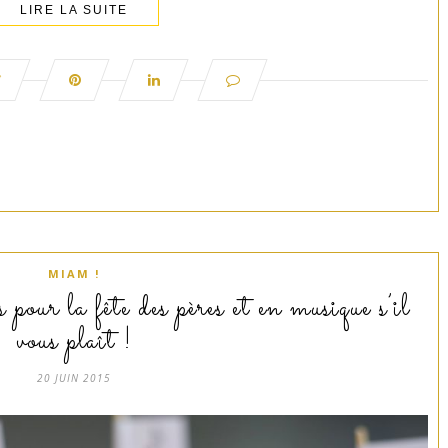
LIRE LA SUITE
MIAM !
pour la fête des pères et en musique s’il
vous plaît !
20 JUIN 2015