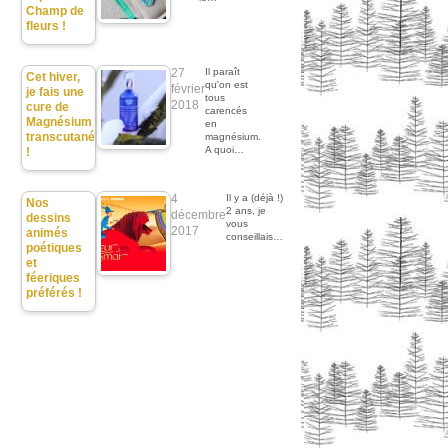
Champ de
fleurs !
27
Il paraît
Cet hiver,
qu'on est
février
je fais une
tous
2018
cure de
carencés
Magnésium
en
transcutané
magnésium.
A quoi…
!
4
Il y a (déjà !)
Nos
2 ans, je
décembre
dessins
vous
2017
animés
conseillais…
poétiques
et
féeriques
préférés !