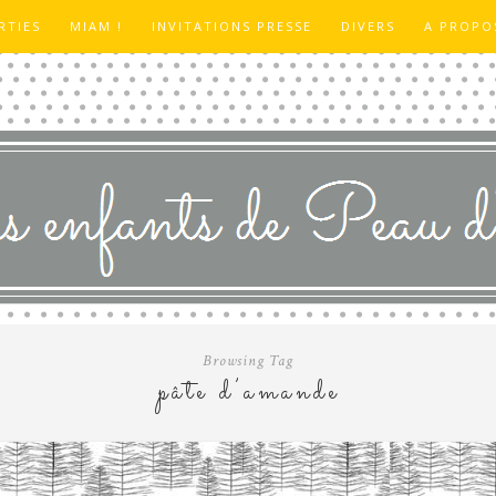
RTIES
MIAM !
INVITATIONS PRESSE
DIVERS
A PROPO
Browsing Tag
pâte d’amande