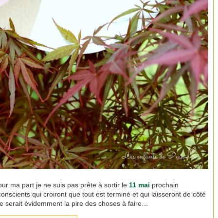
ur ma part je ne suis pas prête à sortir le
11 mai
prochain
conscients qui croiront que tout est terminé et qui laisseront de côté
ce serait évidemment la pire des choses à faire…