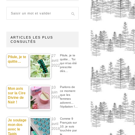
ARTICLES LES PLUS
CONSULTÉS
27
Pilule, je te
Pilule, je te
quitte... Toi
avril
quitte…
qui m'as été
2022
prescrite
dès…
10
Parlons de
Mon avis
ce moment
juin
sur la Cire
que les
2018
Divine de
femmes
Nair !
adorent...
l'épilation !…
10
Comme 9
Je soulage
Français sur
avril
mon dos
10, je suis
2018
avec le
touchée par
Tapis
le…