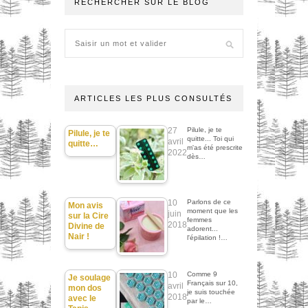
RECHERCHER SUR LE BLOG
ARTICLES LES PLUS CONSULTÉS
27
Pilule, je te
Pilule, je te
quitte... Toi qui
avril
quitte…
m'as été prescrite
2022
dès…
10
Parlons de ce
Mon avis
moment que les
juin
sur la Cire
femmes
2018
Divine de
adorent...
Nair !
l'épilation !…
10
Comme 9
Je soulage
Français sur 10,
avril
mon dos
je suis touchée
2018
avec le
par le…