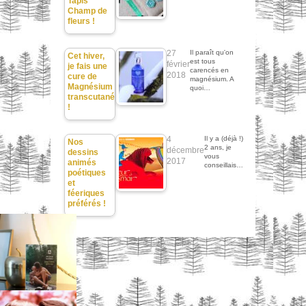
Tapis
Champ de
fleurs !
27
Il paraît qu'on
Cet hiver,
est tous
février
je fais une
carencés en
2018
cure de
magnésium. A
Magnésium
quoi…
transcutané
!
4
Il y a (déjà !)
Nos
2 ans, je
décembre
dessins
vous
2017
animés
conseillais…
poétiques
et
féeriques
préférés !