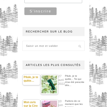
RECHERCHER SUR LE BLOG
ARTICLES LES PLUS CONSULTÉS
27
Pilule, je te
Pilule, je te
quitte... Toi qui
avril
quitte…
m'as été prescrite
2022
dès…
10
Parlons de ce
Mon avis
moment que les
juin
sur la Cire