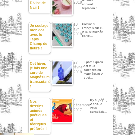
femmes
2018
Divine de
adorent...
Nair !
l'épilation !…
10
Comme 9
Je soulage
Français sur 10,
avril
mon dos
je suis touchée
2018
avec le
par le…
Tapis
Champ de
fleurs !
27
Il paraît qu'on
Cet hiver,
est tous
février
je fais une
carencés en
2018
cure de
magnésium. A
Magnésium
quoi…
transcutané
!
4
Il y a (déjà !)
Nos
2 ans, je
décembre
dessins
vous
2017
animés
conseillais…
poétiques
et
féeriques
préférés !