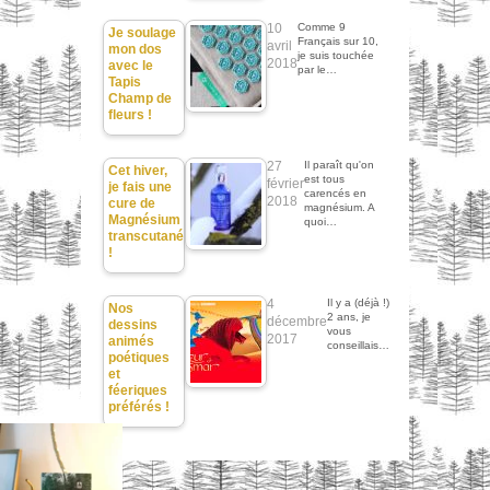
10
Comme 9
Je soulage
Français sur 10,
avril
mon dos
je suis touchée
2018
avec le
par le…
Tapis
Champ de
fleurs !
27
Il paraît qu'on
Cet hiver,
est tous
février
je fais une
carencés en
2018
cure de
magnésium. A
Magnésium
quoi…
transcutané
!
4
Il y a (déjà !)
Nos
2 ans, je
décembre
dessins
vous
2017
animés
conseillais…
poétiques
et
féeriques
préférés !