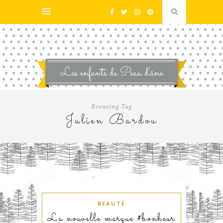
Browsing Tag
Julien Bardou
BEAUTÉ
La nouvelle marque #bonheur