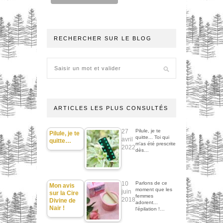
RECHERCHER SUR LE BLOG
ARTICLES LES PLUS CONSULTÉS
27
Pilule, je te
Pilule, je te
quitte... Toi qui
avril
quitte…
m'as été prescrite
2022
dès…
10
Parlons de ce
Mon avis
moment que les
juin
sur la Cire
femmes
2018
Divine de
adorent...
Nair !
l'épilation !…