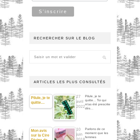
RECHERCHER SUR LE BLOG
ARTICLES LES PLUS CONSULTÉS
27
Pilule, je te
Pilule, je te
quitte... Toi qui
avril
quitte…
m'as été prescrite
2022
dès…
10
Parlons de ce
Mon avis
moment que les
juin
sur la Cire
femmes
2018