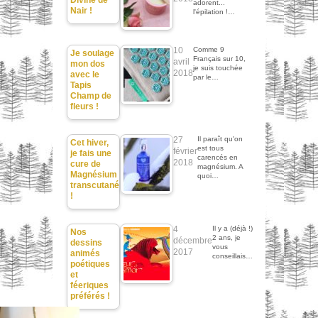
Divine de
adorent...
Nair !
l'épilation !…
10
Comme 9
Je soulage
Français sur 10,
avril
mon dos
je suis touchée
2018
avec le
par le…
Tapis
Champ de
fleurs !
27
Il paraît qu'on
Cet hiver,
est tous
février
je fais une
carencés en
2018
cure de
magnésium. A
Magnésium
quoi…
transcutané
!
4
Il y a (déjà !)
Nos
2 ans, je
décembre
dessins
vous
2017
animés
conseillais…
poétiques
et
féeriques
préférés !