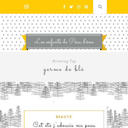
Browsing Tag
germe de blé
BEAUTÉ
Cet été j’adoucis ma peau