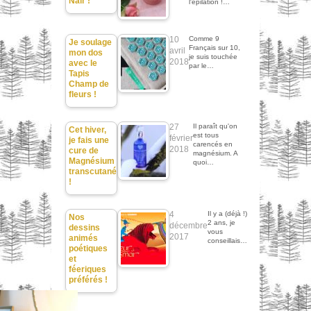
Nair !
l'épilation !…
10
Comme 9
Je soulage
Français sur 10,
avril
mon dos
je suis touchée
2018
avec le
par le…
Tapis
Champ de
fleurs !
27
Il paraît qu'on
Cet hiver,
est tous
février
je fais une
carencés en
2018
cure de
magnésium. A
Magnésium
quoi…
transcutané
!
4
Il y a (déjà !)
Nos
2 ans, je
décembre
dessins
vous
2017
animés
conseillais…
poétiques
et
féeriques
préférés !