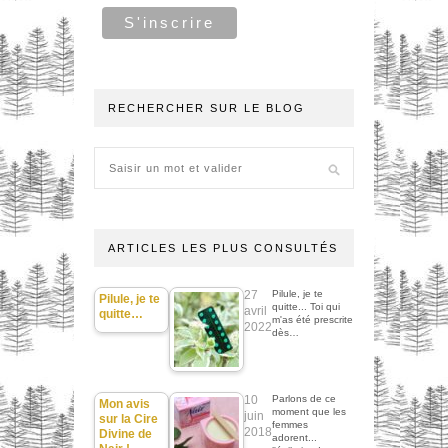
RECHERCHER SUR LE BLOG
ARTICLES LES PLUS CONSULTÉS
27
Pilule, je te
Pilule, je te
quitte... Toi qui
avril
quitte…
m'as été prescrite
2022
dès…
10
Parlons de ce
Mon avis
moment que les
juin
sur la Cire
femmes
2018
Divine de
adorent...