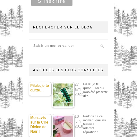
RECHERCHER SUR LE BLOG
ARTICLES LES PLUS CONSULTÉS
27
Pilule, je te
Pilule, je te
quitte... Toi qui
avril
quitte…
m'as été prescrite
2022
dès…
10
Parlons de ce
Mon avis
moment que les
juin
sur la Cire
femmes
2018
Divine de
adorent...
Nair !
l'épilation !…