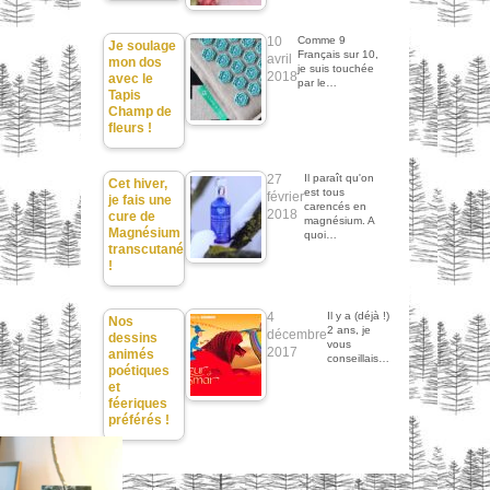
10
Comme 9
Je soulage
Français sur 10,
avril
mon dos
je suis touchée
2018
avec le
par le…
Tapis
Champ de
fleurs !
27
Il paraît qu'on
Cet hiver,
est tous
février
je fais une
carencés en
2018
cure de
magnésium. A
Magnésium
quoi…
transcutané
!
4
Il y a (déjà !)
Nos
2 ans, je
décembre
dessins
vous
2017
animés
conseillais…
poétiques
et
féeriques
préférés !