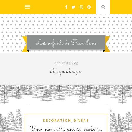
Browsing Tag
étiquetage
,
DÉCORATION
DIVERS
Une nouvelle année scolaire