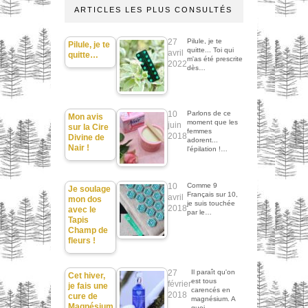
ARTICLES LES PLUS CONSULTÉS
27
Pilule, je te
Pilule, je te
quitte... Toi qui
avril
quitte…
m'as été prescrite
2022
dès…
10
Parlons de ce
Mon avis
moment que les
juin
sur la Cire
femmes
2018
Divine de
adorent...
Nair !
l'épilation !…
10
Comme 9
Je soulage
Français sur 10,
avril
mon dos
je suis touchée
2018
avec le
par le…
Tapis
Champ de
fleurs !
27
Il paraît qu'on
Cet hiver,
est tous
février
je fais une
carencés en
2018
cure de
magnésium. A
Magnésium
quoi…