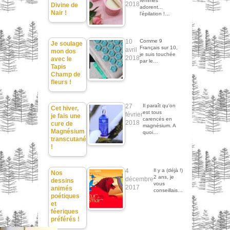
femmes
2018
Divine de
adorent...
Nair !
l'épilation !…
10
Comme 9
Je soulage
Français sur 10,
avril
mon dos
je suis touchée
2018
avec le
par le…
Tapis
Champ de
fleurs !
27
Il paraît qu'on
Cet hiver,
est tous
février
je fais une
carencés en
2018
cure de
magnésium. A
Magnésium
quoi…
transcutané
!
4
Il y a (déjà !)
Nos
2 ans, je
décembre
dessins
vous
2017
animés
conseillais…
poétiques
et
féeriques
préférés !