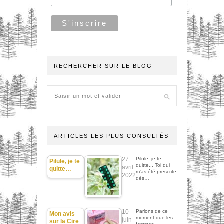
RECHERCHER SUR LE BLOG
ARTICLES LES PLUS CONSULTÉS
27
Pilule, je te
Pilule, je te
quitte... Toi qui
avril
quitte…
m'as été prescrite
2022
dès…
10
Parlons de ce
Mon avis
moment que les
juin
sur la Cire