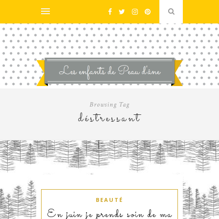
Browsing Tag
déstressant
BEAUTÉ
En juin je prends soin de ma