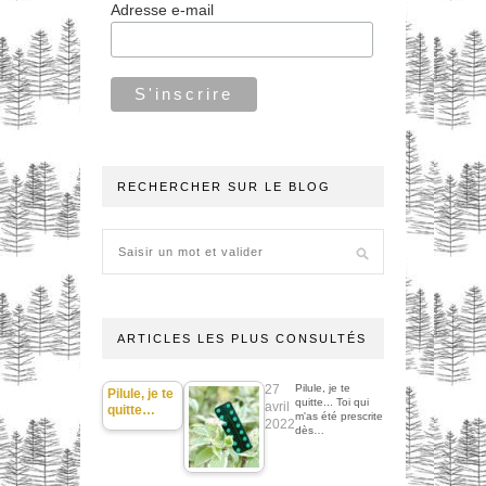
Adresse e-mail
RECHERCHER SUR LE BLOG
ARTICLES LES PLUS CONSULTÉS
27
Pilule, je te
Pilule, je te
quitte... Toi qui
avril
quitte…
m'as été prescrite
2022
dès…