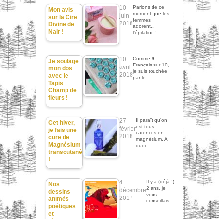
10
Parlons de ce
Mon avis
moment que les
juin
sur la Cire
femmes
2018
Divine de
adorent...
Nair !
l'épilation !…
10
Comme 9
Je soulage
Français sur 10,
avril
mon dos
je suis touchée
2018
avec le
par le…
Tapis
Champ de
fleurs !
27
Il paraît qu'on
Cet hiver,
est tous
février
je fais une
carencés en
2018
cure de
magnésium. A
Magnésium
quoi…
transcutané
!
4
Il y a (déjà !)
Nos
2 ans, je
décembre
dessins
vous
2017
animés
conseillais…
poétiques
et