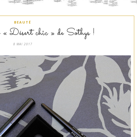
BEAUTÉ
 « Désert chic » de Sothys !
8 MAI 2017