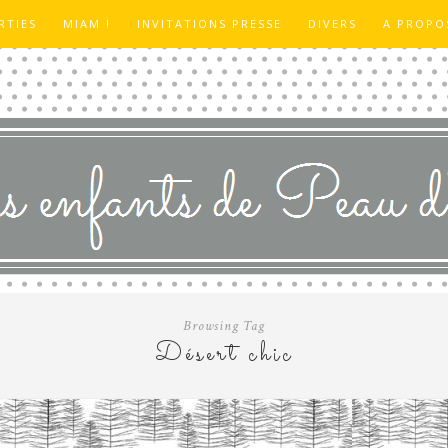
RTIES
MIAM !
INVITATIONS PRESSE
DIVERS
A PROPO
Browsing Tag
Désert chic