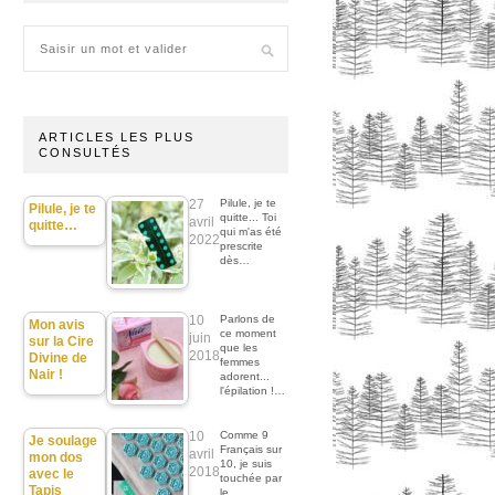
ARTICLES LES PLUS
CONSULTÉS
27
Pilule, je te
Pilule, je te
quitte... Toi
avril
quitte…
qui m'as été
2022
prescrite
dès…
10
Parlons de
Mon avis
ce moment
juin
sur la Cire
que les
2018
Divine de
femmes
Nair !
adorent...
l'épilation !…
10
Comme 9
Je soulage
Français sur
avril
mon dos
10, je suis
2018
avec le
touchée par
Tapis
le…