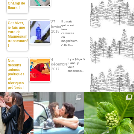
Champ de
fleurs !
27
Il paraît
Cet hiver,
qu'on est
février
je fais une
tous
2018
cure de
carencés
Magnésium
en
transcutané
magnésium.
A quoi…
!
4
Il y a (déjà !)
Nos
2 ans, je
décembre
dessins
vous
2017
animés
conseillais…
poétiques
et
féeriques
préférés !