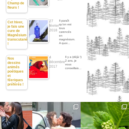
Champ de
fleurs !
27
Il paraît
Cet hiver,
qu'on est
février
je fais une
tous
2018
cure de
carencés
Magnésium
en
transcutané
magnésium.
A quoi…
!
4
Il y a (déjà !)
Nos
2 ans, je
décembre
dessins
vous
2017
animés
conseillais…
poétiques
et
féeriques
préférés !