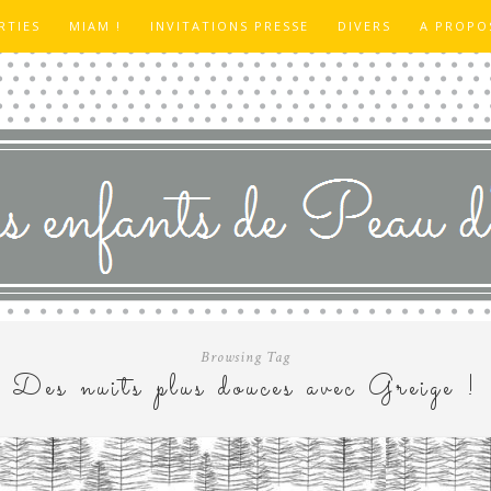
RTIES
MIAM !
INVITATIONS PRESSE
DIVERS
A PROPO
Browsing Tag
Des nuits plus douces avec Greige !