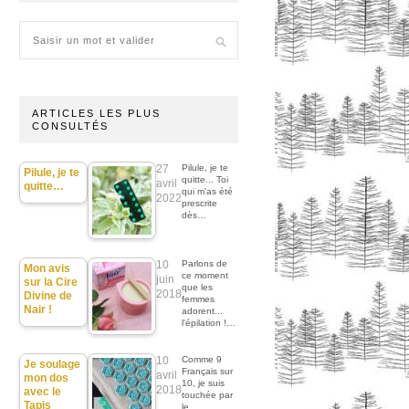
ARTICLES LES PLUS
CONSULTÉS
27
Pilule, je te
Pilule, je te
quitte... Toi
avril
quitte…
qui m'as été
2022
prescrite
dès…
10
Parlons de
Mon avis
ce moment
juin
sur la Cire
que les
2018
Divine de
femmes
Nair !
adorent...
l'épilation !…
10
Comme 9
Je soulage
Français sur
avril
mon dos
10, je suis
2018
avec le
touchée par
Tapis
le…