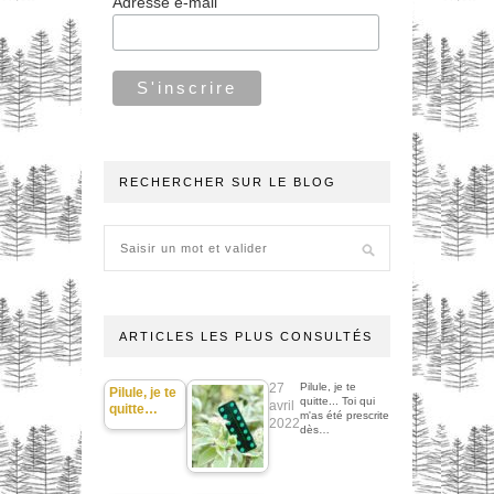
Adresse e-mail
RECHERCHER SUR LE BLOG
ARTICLES LES PLUS CONSULTÉS
27
Pilule, je te
Pilule, je te
quitte... Toi qui
avril
quitte…
m'as été prescrite
2022
dès…