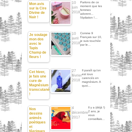
10
Parlons de ce
Mon avis
moment que les
juin
sur la Cire
femmes
2018
Divine de
adorent...
Nair !
l'épilation !…
10
Comme 9
Je soulage
Français sur 10,
avril
mon dos
je suis touchée
2018
avec le
par le…
Tapis
Champ de
fleurs !
27
Il paraît qu'on
Cet hiver,
est tous
février
je fais une
carencés en
2018
cure de
magnésium. A
Magnésium
quoi…
transcutané
!
4
Il y a (déjà !)
Nos
2 ans, je
décembre
dessins
vous
2017
animés
conseillais…
poétiques
et
féeriques