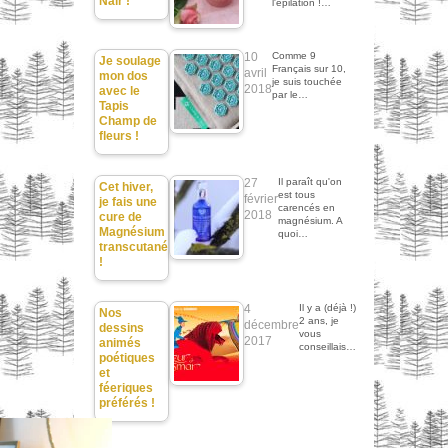
Nair !
l'épilation !…
10
Comme 9
Je soulage
Français sur 10,
avril
mon dos
je suis touchée
2018
avec le
par le…
Tapis
Champ de
fleurs !
27
Il paraît qu'on
Cet hiver,
est tous
février
je fais une
carencés en
2018
cure de
magnésium. A
Magnésium
quoi…
transcutané
!
4
Il y a (déjà !)
Nos
2 ans, je
décembre
dessins
vous
2017
animés
conseillais…
poétiques
et
féeriques
préférés !