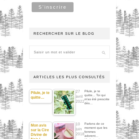
RECHERCHER SUR LE BLOG
ARTICLES LES PLUS CONSULTÉS
27
Pilule, je te
Pilule, je te
quitte... Toi qui
avril
quitte…
m'as été prescrite
2022
dès…
10
Parlons de ce
Mon avis
moment que les
juin
sur la Cire
femmes
2018
Divine de
adorent...