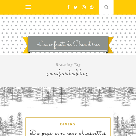
Browsing Tag
confortables
DIVERS
Du peps avec mes chaussettes