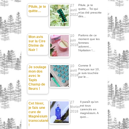
27
Pilule, je te
Pilule, je te
quitte... Toi qui
avril
quitte…
m'as été prescrite
2022
dès…
10
Parlons de ce
Mon avis
moment que les
juin
sur la Cire
femmes
2018
Divine de
adorent...
Nair !
l'épilation !…
10
Comme 9
Je soulage
Français sur 10,
avril
mon dos
je suis touchée
2018
avec le
par le…
Tapis
Champ de
fleurs !
27
Il paraît qu'on
Cet hiver,
est tous
février
je fais une
carencés en
2018
cure de
magnésium. A
Magnésium
quoi…
transcutané
!