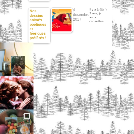
4
Il y a (déjà !)
Nos
2 ans, je
décembre
dessins
vous
2017
animés
conseillais…
poétiques
et
féeriques
préférés !