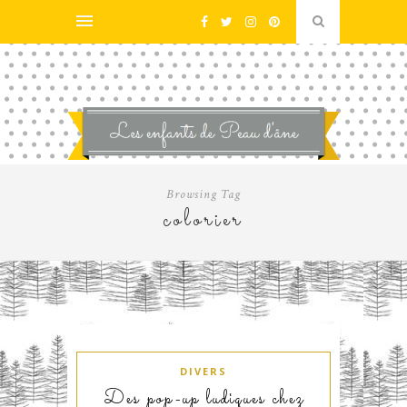
Browsing Tag
colorier
DIVERS
Des pop-up ludiques chez