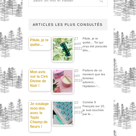
ARTICLES LES PLUS CONSULTÉS
27
Pilule, je te
Pilule, je te
quitte... Toi qui
avril
quitte…
m'as été prescrite
2022
dès…
10
Parlons de ce
Mon avis
moment que les
juin
sur la Cire
femmes
2018
Divine de
adorent...
Nair !
l'épilation !…
10
Comme 9
Je soulage
Français sur 10,
avril
mon dos
je suis touchée
2018
avec le
par le…
Tapis
Champ de
fleurs !