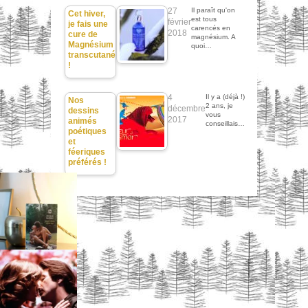
27
Il paraît qu'on
Cet hiver,
est tous
février
je fais une
carencés en
2018
cure de
magnésium. A
Magnésium
quoi…
transcutané
!
4
Il y a (déjà !)
Nos
2 ans, je
décembre
dessins
vous
2017
animés
conseillais…
poétiques
et
féeriques
préférés !