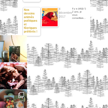
4
Il y a (déjà !)
Nos
2 ans, je
décembre
dessins
vous
2017
animés
conseillais…
poétiques
et
féeriques
préférés !