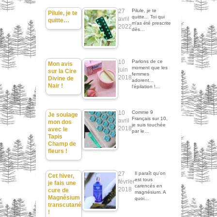
27
Pilule, je te
Pilule, je te
quitte... Toi qui
avril
quitte…
m'as été prescrite
2022
dès…
10
Parlons de ce
Mon avis
moment que les
juin
sur la Cire
femmes
2018
Divine de
adorent...
Nair !
l'épilation !…
10
Comme 9
Je soulage
Français sur 10,
avril
mon dos
je suis touchée
2018
avec le
par le…
Tapis
Champ de
fleurs !
27
Il paraît qu'on
Cet hiver,
est tous
février
je fais une
carencés en
2018
cure de
magnésium. A
Magnésium
quoi…
transcutané
!