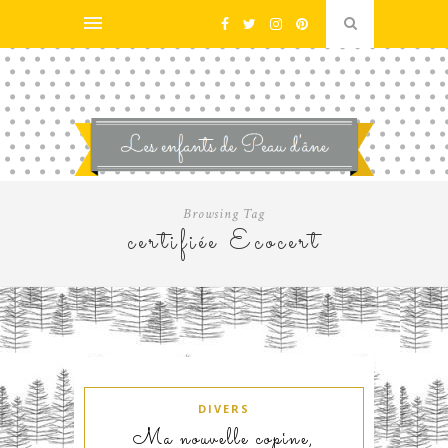
Browsing Tag
certifiée Ecocert
DIVERS
Ma nouvelle copine,