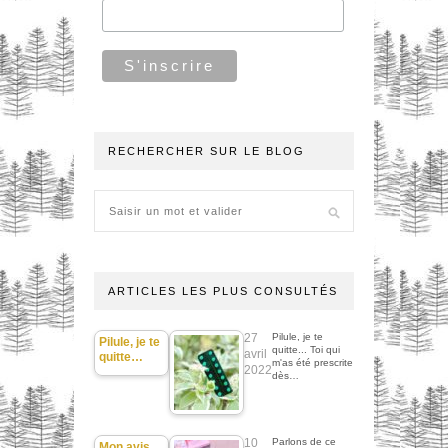
RECHERCHER SUR LE BLOG
ARTICLES LES PLUS CONSULTÉS
27
Pilule, je te
Pilule, je te
quitte... Toi qui
avril
quitte…
m'as été prescrite
2022
dès…
10
Parlons de ce
Mon avis