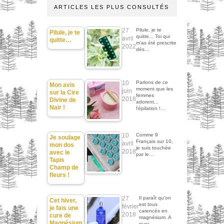
ARTICLES LES PLUS CONSULTÉS
27
Pilule, je te
Pilule, je te
quitte... Toi qui
avril
quitte…
m'as été prescrite
2022
dès…
10
Parlons de ce
Mon avis
moment que les
juin
sur la Cire
femmes
2018
Divine de
adorent...
Nair !
l'épilation !…
10
Comme 9
Je soulage
Français sur 10,
avril
mon dos
je suis touchée
2018
avec le
par le…
Tapis
Champ de
fleurs !
27
Il paraît qu'on
Cet hiver,
est tous
février
je fais une
carencés en
2018
cure de
magnésium. A
Magnésium
quoi…