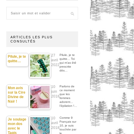
ARTICLES LES PLUS
CONSULTÉS
27
Pilule, je te
Pilule, je te
quitte... Toi
avril
quitte…
qui m'as été
2022
prescrite
dès…
10
Parlons de
Mon avis
ce moment
juin
sur la Cire
que les
2018
Divine de
femmes
Nair !
adorent...
l'épilation !…
10
Comme 9
Je soulage
Français sur
avril
mon dos
10, je suis
2018
avec le
touchée par
Tapis
le…