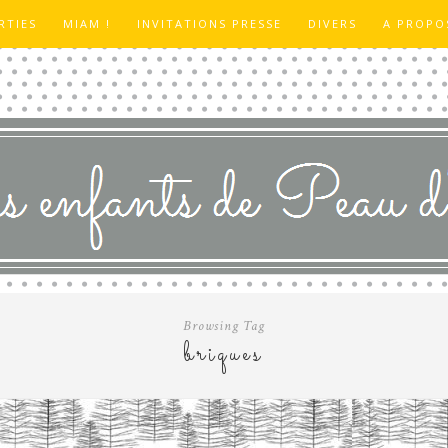
RTIES
MIAM !
INVITATIONS PRESSE
DIVERS
A PROPO
Browsing Tag
briques