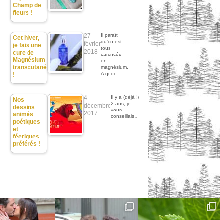
Champ de
fleurs !
27
Il paraît
Cet hiver,
qu'on est
février
je fais une
tous
2018
cure de
carencés
Magnésium
en
transcutané
magnésium.
A quoi…
!
4
Il y a (déjà !)
Nos
2 ans, je
décembre
dessins
vous
2017
animés
conseillais…
poétiques
et
féeriques
préférés !