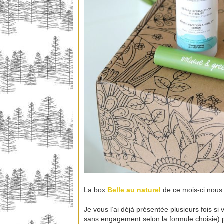
La box
Belle au naturel
de ce mois-ci nous 
Je vous l’ai déjà présentée plusieurs fois 
sans engagement selon la formule choisie) 