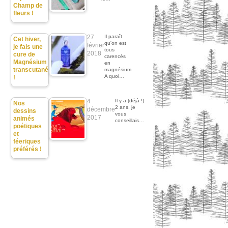
Champ de
fleurs !
27
Il paraît
Cet hiver,
qu'on est
février
je fais une
tous
2018
cure de
carencés
Magnésium
en
transcutané
magnésium.
A quoi…
!
4
Il y a (déjà !)
Nos
2 ans, je
décembre
dessins
vous
2017
animés
conseillais…
poétiques
et
féeriques
préférés !