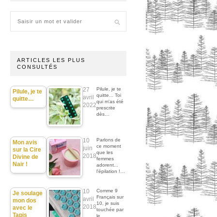
ARTICLES LES PLUS
CONSULTÉS
27
Pilule, je te
Pilule, je te
quitte... Toi
avril
quitte…
qui m'as été
2022
prescrite
dès…
10
Parlons de
Mon avis
ce moment
juin
sur la Cire
que les
2018
Divine de
femmes
Nair !
adorent...
l'épilation !…
10
Comme 9
Je soulage
Français sur
avril
mon dos
10, je suis
2018
avec le
touchée par
Tapis
le…