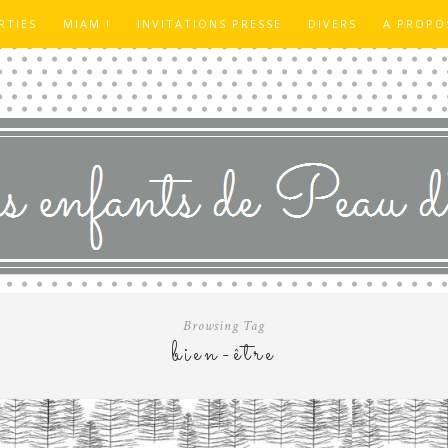
RTIES
MIAM !
INVITATIONS PRESSE
DIVERS
A PROPO
Browsing Tag
bien-être