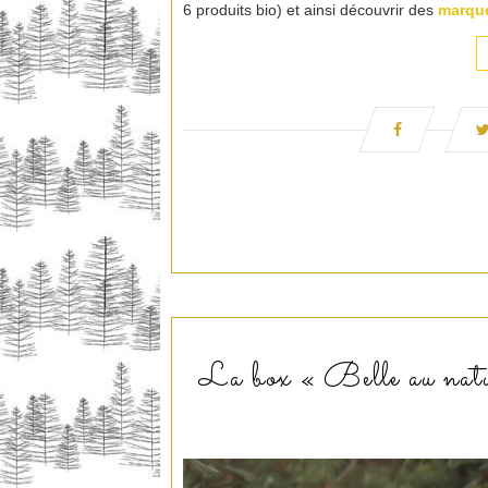
6 produits bio) et ainsi découvrir des
marque
La box « Belle au natur