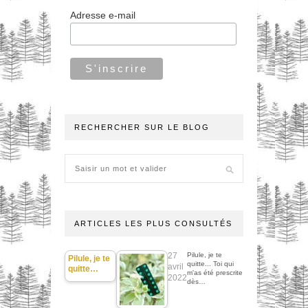
Adresse e-mail
RECHERCHER SUR LE BLOG
ARTICLES LES PLUS CONSULTÉS
27
Pilule, je te
Pilule, je te
quitte... Toi qui
avril
quitte…
m'as été prescrite
2022
dès…