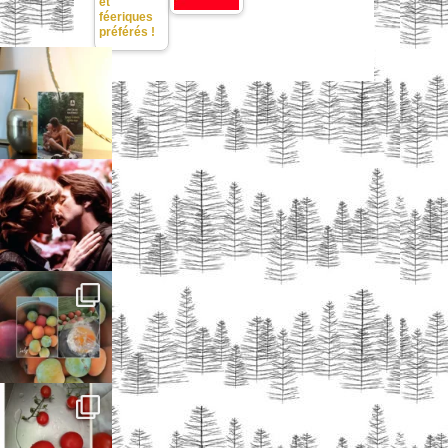
et
féeriques
préférés !