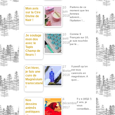
10
Parlons de ce
Mon avis
moment que les
juin
sur la Cire
femmes
2018
Divine de
adorent...
Nair !
l'épilation !…
10
Comme 9
Je soulage
Français sur 10,
avril
mon dos
je suis touchée
2018
avec le
par le…
Tapis
Champ de
fleurs !
27
Il paraît qu'on
Cet hiver,
est tous
février
je fais une
carencés en
2018
cure de
magnésium. A
Magnésium
quoi…
transcutané
!
4
Il y a (déjà !)
Nos
2 ans, je
décembre
dessins
vous
2017
animés
conseillais…
poétiques