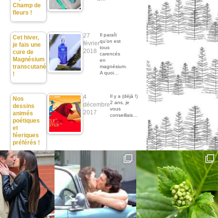
Champ de
fleurs !
27
Il paraît
Cet hiver,
qu'on est
février
je fais une
tous
2018
cure de
carencés
Magnésium
en
transcutané
magnésium.
A quoi…
!
4
Il y a (déjà !)
Nos
2 ans, je
décembre
dessins
vous
2017
animés
conseillais…
poétiques
et
féeriques
préférés !