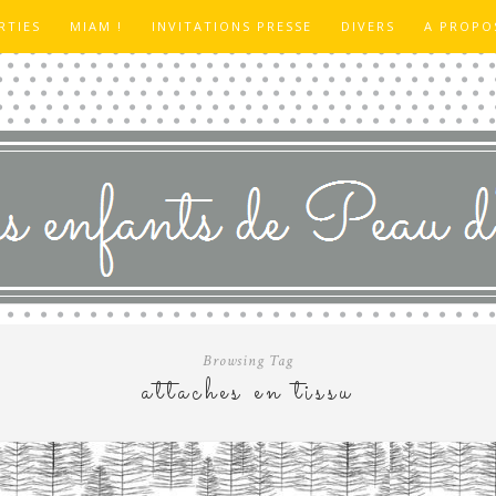
RTIES
MIAM !
INVITATIONS PRESSE
DIVERS
A PROPO
Browsing Tag
attaches en tissu