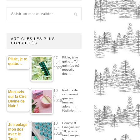
ARTICLES LES PLUS
CONSULTÉS
27
Pilule, je te
Pilule, je te
quitte... Toi
avril
quitte…
qui m'as été
2022
prescrite
dès…
10
Parlons de
Mon avis
ce moment
juin
sur la Cire
que les
2018
Divine de
femmes
Nair !
adorent...
l'épilation !…
10
Comme 9
Je soulage
Français sur
avril
mon dos
10, je suis
2018
avec le
touchée par
Tapis
le…