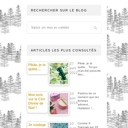
RECHERCHER SUR LE BLOG
ARTICLES LES PLUS CONSULTÉS
27
Pilule, je te
Pilule, je te
quitte... Toi qui
avril
quitte…
m'as été prescrite
2022
dès…
10
Parlons de ce
Mon avis
moment que les
juin
sur la Cire
femmes
2018
Divine de
adorent...
Nair !
l'épilation !…
10
Comme 9
Je soulage
Français sur 10,