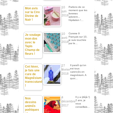
10
Parlons de ce
Mon avis
moment que les
juin
sur la Cire
femmes
2018
Divine de
adorent...
Nair !
l'épilation !…
10
Comme 9
Je soulage
Français sur 10,
avril
mon dos
je suis touchée
2018
avec le
par le…
Tapis
Champ de
fleurs !
27
Il paraît qu'on
Cet hiver,
est tous
février
je fais une
carencés en
2018
cure de
magnésium. A
Magnésium
quoi…
transcutané
!
4
Il y a (déjà !)
Nos
2 ans, je
décembre
dessins
vous
2017
animés
conseillais…
poétiques