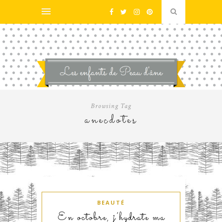
Browsing Tag
anecdotes
BEAUTÉ
En octobre, j’hydrate ma