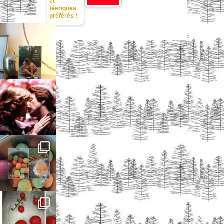
et
féeriques
préférés !