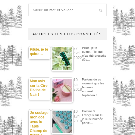
ARTICLES LES PLUS CONSULTÉS
27
Pilule, je te
Pilule, je te
quitte... Toi qui
avril
quitte…
m'as été prescrite
2022
dès…
10
Parlons de ce
Mon avis
moment que les
juin
sur la Cire
femmes
2018
Divine de
adorent...
Nair !
l'épilation !…
10
Comme 9
Je soulage
Français sur 10,
avril
mon dos
je suis touchée
2018
avec le
par le…
Tapis
Champ de