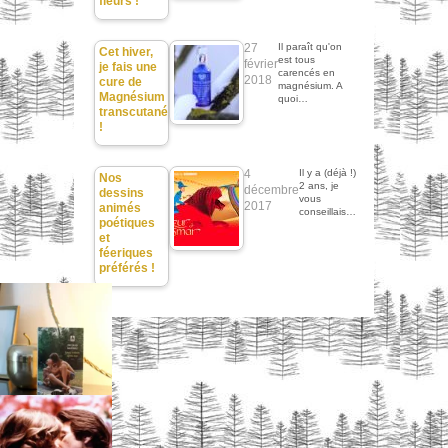
fleurs !
27
Il paraît qu'on
Cet hiver,
est tous
février
je fais une
carencés en
2018
cure de
magnésium. A
Magnésium
quoi…
transcutané
!
4
Il y a (déjà !)
Nos
2 ans, je
décembre
dessins
vous
2017
animés
conseillais…
poétiques
et
féeriques
préférés !