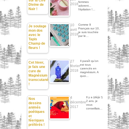
sur la Cire
femmes
2018
Divine de
adorent...
Nair !
l'épilation !…
10
Comme 9
Je soulage
Français sur 10,
avril
mon dos
je suis touchée
2018
avec le
par le…
Tapis
Champ de
fleurs !
27
Il paraît qu'on
Cet hiver,
est tous
février
je fais une
carencés en
2018
cure de
magnésium. A
Magnésium
quoi…
transcutané
!
4
Il y a (déjà !)
Nos
2 ans, je
décembre
dessins
vous
2017
animés
conseillais…
poétiques
et
féeriques
préférés !