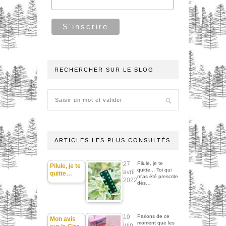
RECHERCHER SUR LE BLOG
ARTICLES LES PLUS CONSULTÉS
27
Pilule, je te
Pilule, je te
quitte... Toi qui
avril
quitte…
m'as été prescrite
2022
dès…
10
Parlons de ce
Mon avis
moment que les
juin