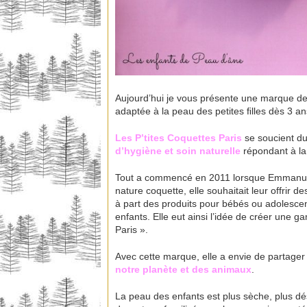
Aujourd’hui je vous présente une marque d
adaptée à la peau des petites ﬁlles dès 3 an
Les
P’tites
Coquettes Paris
se soucient du
d’hygiène et soin naturelle
répondant à la 
Tout a commencé en 2011 lorsque Emmanuell
nature coquette, elle souhaitait leur offrir 
à part des produits pour bébés ou adolescent
enfants. Elle eut ainsi l’idée de créer une g
Paris ».
Avec cette marque, elle a envie de partager
notre planète et des animaux
.
La peau des enfants est plus sèche, plus dé