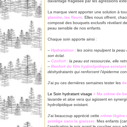
davantage fragilisée par les agressions extérie
La marque vient apporter une solution à tous
planète, les fleurs
. Elles nous offrent, cha
composé des bouquets exclusifs révélant des
peau sensible de nos enfants.
Chaque soin apporte ainsi :
–
Hydratation
: les soins repulpent la peau 
son éclat.
–
Confort
: la peau est ressourcée, elle r
–
Renfort du film hydrolipidique existant
déshydratants qui renforcent l’épiderme cont
J’ai pu ces dernières semaines tester les
deu
Le Soin hydratant visage
« Ma crème de be
lavande et aloe vera qui agissent en synergie
hydrolipidique existant.
J’ai beaucoup apprécié cette
crème légère
protège sans la graisser
. Mes enfants (car
l’application le soir avant le coucher pour a