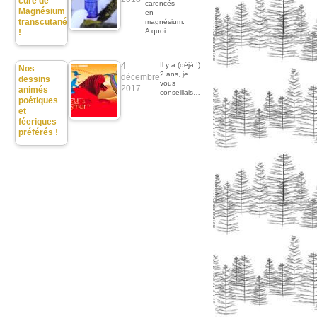
cure de
carencés
Magnésium
en
transcutané
magnésium.
A quoi…
!
4
Il y a (déjà !)
Nos
2 ans, je
décembre
dessins
vous
2017
animés
conseillais…
poétiques
et
féeriques
préférés !