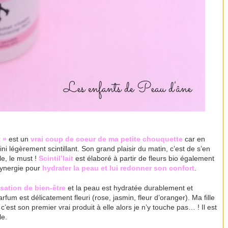
t »
est un
vrai coup de coeur de ma petite chouquette
car en
fini légèrement scintillant. Son grand plaisir du matin, c’est de s’en
le, le must !
Scintil’lait
est élaboré à partir de fleurs bio également
 synergie pour
hydrater la peau et lui redonner son confort
.
sation de bien-être
et la peau est hydratée durablement et
um est délicatement fleuri (rose, jasmin, fleur d’oranger). Ma fille
et c’est son premier vrai produit à elle alors je n’y touche pas… ! Il est
le.