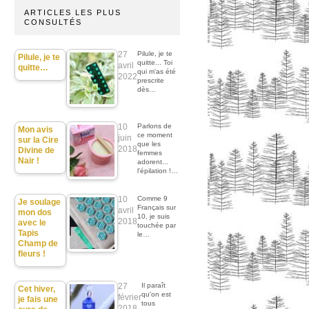
ARTICLES LES PLUS
CONSULTÉS
27
Pilule, je te
Pilule, je te
quitte... Toi
avril
quitte…
qui m'as été
2022
prescrite
dès…
10
Parlons de
Mon avis
ce moment
juin
sur la Cire
que les
2018
Divine de
femmes
Nair !
adorent...
l'épilation !…
10
Comme 9
Je soulage
Français sur
avril
mon dos
10, je suis
2018
avec le
touchée par
Tapis
le…
Champ de
fleurs !
27
Il paraît
Cet hiver,
qu'on est
février
je fais une
tous
2018