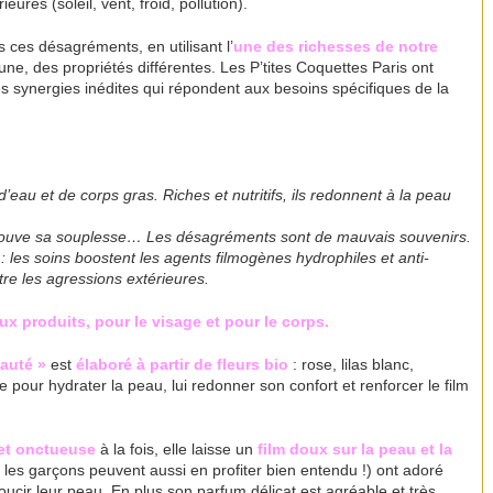
ures (soleil, vent, froid, pollution).
 ces désagréments, en utilisant l’
une des richesses de notre
cune, des propriétés différentes. Les P’tites Coquettes Paris ont
 synergies inédites qui répondent aux besoins spécifiques de la
d’eau et de corps gras. Riches et nutritifs, ils redonnent à la peau
etrouve sa souplesse… Les désagréments sont de mauvais souvenirs.
: les soins boostent les agents filmogènes hydrophiles et anti-
re les agressions extérieures.
x produits, pour le visage et pour le corps.
auté »
est
élaboré à partir de fleurs bio
: rose, lilas blanc,
 pour hydrater la peau, lui redonner son confort et renforcer le film
 et onctueuse
à la fois, elle laisse un
film doux sur la peau et la
 les garçons peuvent aussi en profiter bien entendu !) ont adoré
doucir leur peau. En plus son parfum délicat est agréable et très