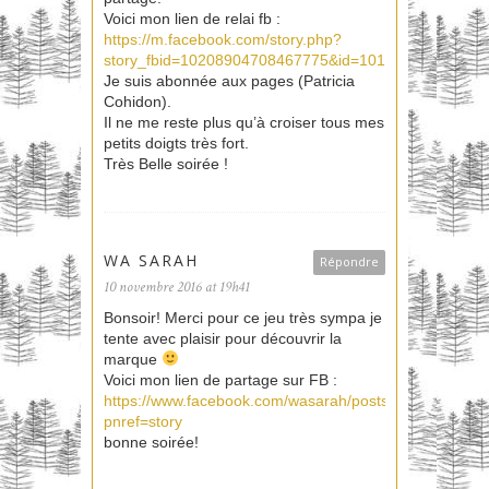
Voici mon lien de relai fb :
https://m.facebook.com/story.php?
story_fbid=10208904708467775&id=1017073953
Je suis abonnée aux pages (Patricia
Cohidon).
Il ne me reste plus qu’à croiser tous mes
petits doigts très fort.
Très Belle soirée !
WA SARAH
Répondre
10 novembre 2016 at 19h41
Bonsoir! Merci pour ce jeu très sympa je
tente avec plaisir pour découvrir la
marque
Voici mon lien de partage sur FB :
https://www.facebook.com/wasarah/posts/1021086149
pnref=story
bonne soirée!