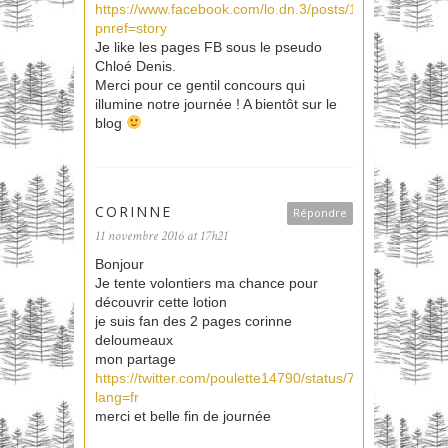
https://www.facebook.com/lo.dn.3/posts/12503132116
pnref=story
Je like les pages FB sous le pseudo
Chloé Denis.
Merci pour ce gentil concours qui
illumine notre journée ! A bientôt sur le
blog
CORINNE
Répondre
11 novembre 2016 at 17h21
Bonjour
Je tente volontiers ma chance pour
découvrir cette lotion
je suis fan des 2 pages corinne
deloumeaux
mon partage
https://twitter.com/poulette14790/status/79711149806
lang=fr
merci et belle fin de journée