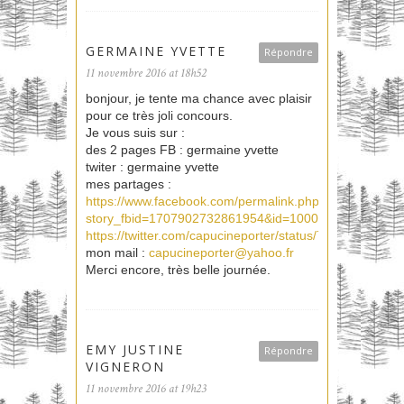
GERMAINE YVETTE
Répondre
11 novembre 2016 at 18h52
bonjour, je tente ma chance avec plaisir
pour ce très joli concours.
Je vous suis sur :
des 2 pages FB : germaine yvette
twiter : germaine yvette
mes partages :
https://www.facebook.com/permalink.php?
story_fbid=1707902732861954&id=100009267325337&
https://twitter.com/capucineporter/status/7971346783
mon mail :
capucineporter@yahoo.fr
Merci encore, très belle journée.
EMY JUSTINE
Répondre
VIGNERON
11 novembre 2016 at 19h23