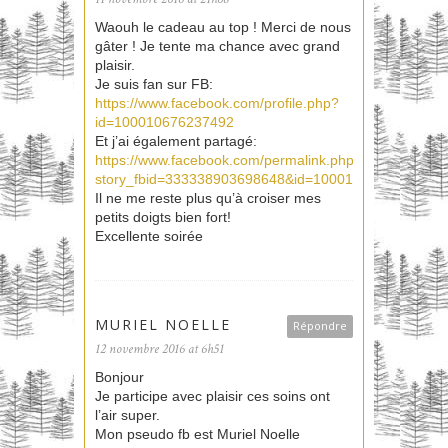
Waouh le cadeau au top ! Merci de nous
gâter ! Je tente ma chance avec grand
plaisir.
Je suis fan sur FB:
https://www.facebook.com/profile.php?
id=100010676237492
Et j’ai également partagé:
https://www.facebook.com/permalink.php?
story_fbid=333338903698648&id=100010676237492&pn
Il ne me reste plus qu’à croiser mes
petits doigts bien fort!
Excellente soirée
MURIEL NOELLE
Répondre
12 novembre 2016 at 6h51
Bonjour
Je participe avec plaisir ces soins ont
l’air super.
Mon pseudo fb est Muriel Noelle