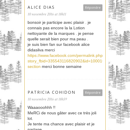
ALICE DIAS
Répondre
10 novembre 2016 at 18h11
bonsoir je participe avec plaisir . je
connais pas encore la la Lotion
nettoyante de la marques . je pense
quelle serait bien pour ma peau .
je suis bien fan sur facebook alice
didasilva merci
https://www.facebook.com/permalink.php?
story_fbid=335543116820902&id=100010956499199&pn
section
merci bonne semaine
PATRICIA COHIDON
Répondre
10 novembre 2016 at 18h59
Waaaooohhh !!
MeRCi de nous gâter avec ce très joli
lot.
Je tente ma chance avec plaisir et je
partage.