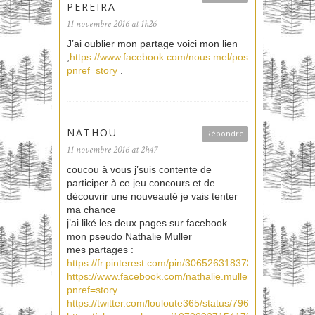
PEREIRA
11 novembre 2016 at 1h26
J’ai oublier mon partage voici mon lien
;
https://www.facebook.com/nous.mel/posts/180380194
pnref=story
.
NATHOU
Répondre
11 novembre 2016 at 2h47
coucou à vous j’suis contente de
participer à ce jeu concours et de
découvrir une nouveauté je vais tenter
ma chance
j’ai liké les deux pages sur facebook
mon pseudo Nathalie Muller
mes partages :
https://fr.pinterest.com/pin/306526318373100181/
https://www.facebook.com/nathalie.muller.798/posts/
pnref=story
https://twitter.com/louloute365/status/79689074985815