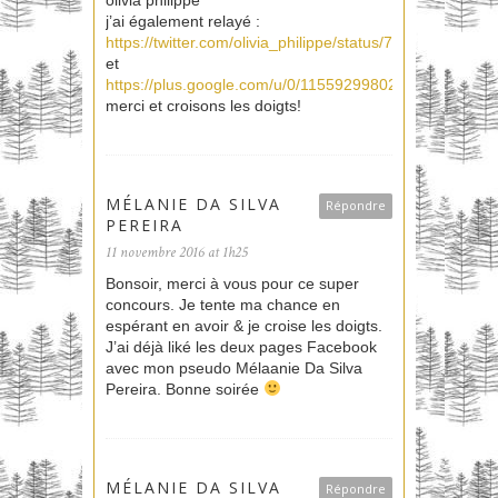
j’ai également relayé :
https://twitter.com/olivia_philippe/status/79682219364
et
https://plus.google.com/u/0/115592998026990485853
merci et croisons les doigts!
MÉLANIE DA SILVA
Répondre
PEREIRA
11 novembre 2016 at 1h25
Bonsoir, merci à vous pour ce super
concours. Je tente ma chance en
espérant en avoir & je croise les doigts.
J’ai déjà liké les deux pages Facebook
avec mon pseudo Mélaanie Da Silva
Pereira. Bonne soirée
MÉLANIE DA SILVA
Répondre