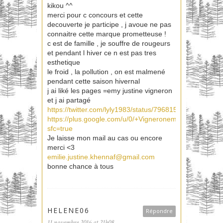
kikou ^^
merci pour c concours et cette
decouverte je participe , j avoue ne pas
connaitre cette marque prometteuse !
c est de famille , je souffre de rougeurs
et pendant l hiver ce n est pas tres
esthetique
le froid , la pollution , on est malmené
pendant cette saison hivernal
j ai liké les pages =emy justine vigneron
et j ai partagé
https://twitter.com/lyly1983/status/79681505452819251
https://plus.google.com/u/0/+Vigneronemiliejustine/p
sfc=true
Je laisse mon mail au cas ou encore
merci <3
emilie.justine.khennaf@gmail.com
bonne chance à tous
HELENE06
Répondre
11 novembre 2016 at 21h08