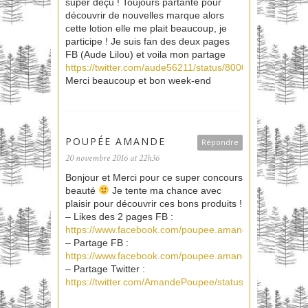
super déçu ! Toujours partante pour
découvrir de nouvelles marque alors
cette lotion elle me plait beaucoup, je
participe ! Je suis fan des deux pages
FB (Aude Lilou) et voila mon partage
https://twitter.com/aude56211/status/80009337401547
Merci beaucoup et bon week-end
POUPÉE AMANDE
Répondre
20 novembre 2016 at 22h36
Bonjour et Merci pour ce super concours
beauté
Je tente ma chance avec
plaisir pour découvrir ces bons produits !
– Likes des 2 pages FB :
https://www.facebook.com/poupee.amande
– Partage FB :
https://www.facebook.com/poupee.amande/posts/102
– Partage Twitter :
https://twitter.com/AmandePoupee/status/8004517824