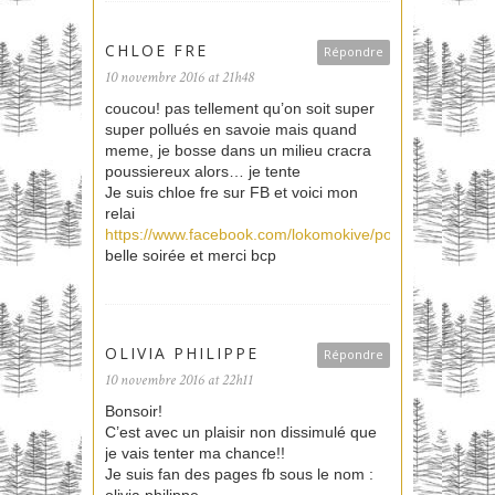
CHLOE FRE
Répondre
10 novembre 2016 at 21h48
coucou! pas tellement qu’on soit super
super pollués en savoie mais quand
meme, je bosse dans un milieu cracra
poussiereux alors… je tente
Je suis chloe fre sur FB et voici mon
relai
https://www.facebook.com/lokomokive/posts/1015468
belle soirée et merci bcp
OLIVIA PHILIPPE
Répondre
10 novembre 2016 at 22h11
Bonsoir!
C’est avec un plaisir non dissimulé que
je vais tenter ma chance!!
Je suis fan des pages fb sous le nom :
olivia philippe