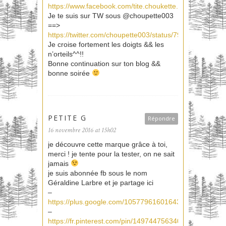
https://www.facebook.com/tite.choukette.54/posts/69
Je te suis sur TW sous @choupette003
==>
https://twitter.com/choupette003/status/797917938871
Je croise fortement les doigts && les
n’orteils^^!!
Bonne continuation sur ton blog &&
bonne soirée
PETITE G
Répondre
16 novembre 2016 at 15h02
je découvre cette marque grâce à toi,
merci ! je tente pour la tester, on ne sait
jamais
je suis abonnée fb sous le nom
Géraldine Larbre et je partage ici
–
https://plus.google.com/105779616016430570762/pos
–
https://fr.pinterest.com/pin/149744756340682178/