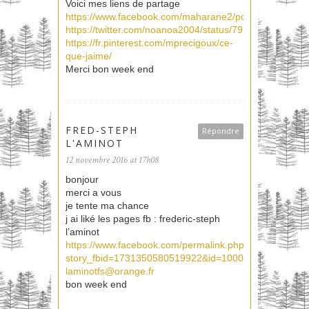
Voici mes liens de partage
https://www.facebook.com/maharane2/posts/1561587
https://twitter.com/noanoa2004/status/7973151077935
https://fr.pinterest.com/mprecigoux/ce-
que-jaime/
Merci bon week end
FRED-STEPH
Répondre
L'AMINOT
12 novembre 2016 at 17h08
bonjour
merci a vous
je tente ma chance
j ai liké les pages fb : frederic-steph
l’aminot
https://www.facebook.com/permalink.php?
story_fbid=1731350580519922&id=100009349914114&p
laminotfs@orange.fr
bon week end