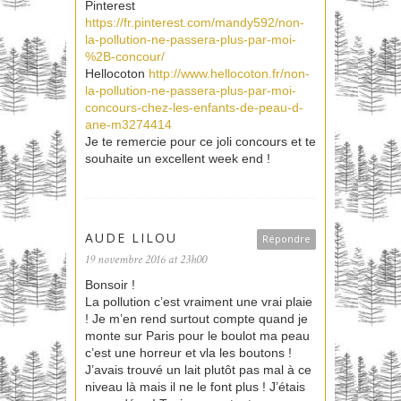
Pinterest
https://fr.pinterest.com/mandy592/non-
la-pollution-ne-passera-plus-par-moi-
%2B-concour/
Hellocoton
http://www.hellocoton.fr/non-
la-pollution-ne-passera-plus-par-moi-
concours-chez-les-enfants-de-peau-d-
ane-m3274414
Je te remercie pour ce joli concours et te
souhaite un excellent week end !
AUDE LILOU
Répondre
19 novembre 2016 at 23h00
Bonsoir !
La pollution c’est vraiment une vrai plaie
! Je m’en rend surtout compte quand je
monte sur Paris pour le boulot ma peau
c’est une horreur et vla les boutons !
J’avais trouvé un lait plutôt pas mal à ce
niveau là mais il ne le font plus ! J’étais