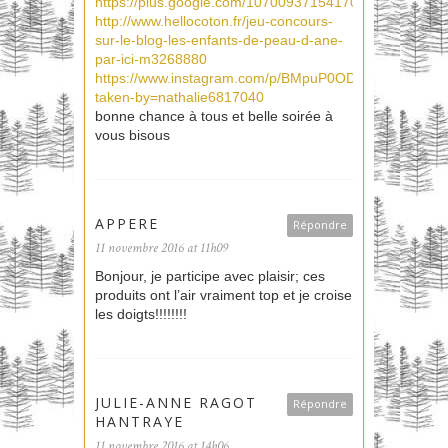
https://plus.google.com/107009371541700888670/pos
http://www.hellocoton.fr/jeu-concours-
sur-le-blog-les-enfants-de-peau-d-ane-
par-ici-m3268880
https://www.instagram.com/p/BMpuP0ODhmz/?
taken-by=nathalie6817040
bonne chance à tous et belle soirée à
vous bisous
APPERE
Répondre
11 novembre 2016 at 11h09
Bonjour, je participe avec plaisir; ces
produits ont l’air vraiment top et je croise
les doigts!!!!!!!!
JULIE-ANNE RAGOT
Répondre
HANTRAYE
11 novembre 2016 at 14h06