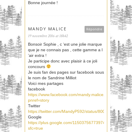
Bonne journée !
MANDY MALICE
Répondre
19 novembre 2016 at 18h42
Bonsoir Sophie , c ‘est une jolie marque
que je ne connais pas , cette gamme a l
‘air extra !
Je participe donc avec plaisir à ce joli
concours
Je suis fan des pages sur facebook sous
le nom de Sandrine Milliot
Voici mes partages
facebook
https://www.facebook.com/mandy.malice.9/posts/101
pnref=story
Twitter
https://twitter.com/MandyP592/status/8000303574878
Google
https://plus.google.com/115037567739749983235/pos
sfc=true