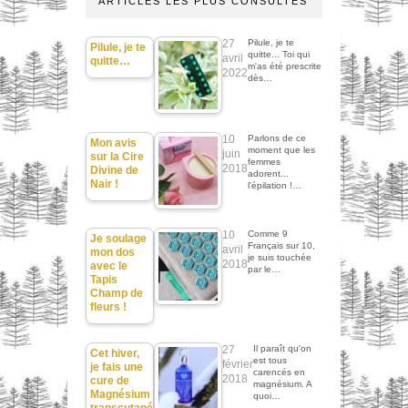
ARTICLES LES PLUS CONSULTÉS
27
Pilule, je te
Pilule, je te
quitte... Toi qui
avril
quitte…
m'as été prescrite
2022
dès…
10
Parlons de ce
Mon avis
moment que les
juin
sur la Cire
femmes
2018
Divine de
adorent...
Nair !
l'épilation !…
10
Comme 9
Je soulage
Français sur 10,
avril
mon dos
je suis touchée
2018
avec le
par le…
Tapis
Champ de
fleurs !
27
Il paraît qu'on
Cet hiver,
est tous
février
je fais une
carencés en
2018
cure de
magnésium. A
Magnésium
quoi…