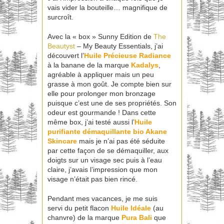
vais vider la bouteille… magnifique de
surcroît.
Avec la « box » Sunny Edition de
The
Beautyst
– My Beauty Essentials, j’ai
découvert l’
Huile Précieuse Radiance
à la banane de la marque
Kadalys
,
agréable à appliquer mais un peu
grasse à mon goût. Je compte bien sur
elle pour prolonger mon bronzage
puisque c’est une de ses propriétés. Son
odeur est gourmande ! Dans cette
même box, j’ai testé aussi l’
Huile
purifiante démaquillante bio Akane
Skincare
mais je n’ai pas été séduite
par cette façon de se démaquiller, aux
doigts sur un visage sec puis à l’eau
claire, j’avais l’impression que mon
visage n’était pas bien rincé.
Pendant mes vacances, je me suis
servi du petit flacon
Huile Idéale
(au
chanvre) de la marque
Pura Bali
que