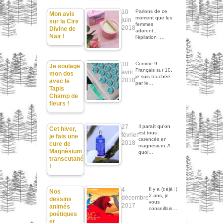
10
Parlons de ce
Mon avis
moment que les
juin
sur la Cire
femmes
2018
Divine de
adorent...
Nair !
l'épilation !…
10
Comme 9
Je soulage
Français sur 10,
avril
mon dos
je suis touchée
2018
avec le
par le…
Tapis
Champ de
fleurs !
27
Il paraît qu'on
Cet hiver,
est tous
février
je fais une
carencés en
2018
cure de
magnésium. A
Magnésium
quoi…
transcutané
!
4
Il y a (déjà !)
Nos
2 ans, je
décembre
dessins
vous
2017
animés
conseillais…
poétiques
et