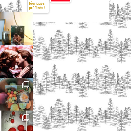
féeriques
préférés !