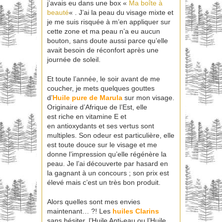
j’avais eu dans une box «
Ma boîte à
beauté
« . J’ai la peau du visage mixte et
je me suis risquée à m’en appliquer sur
cette zone et ma peau n’a eu aucun
bouton, sans doute aussi parce qu’elle
avait besoin de réconfort après une
journée de soleil.
Et toute l’année, le soir avant de me
coucher, je mets quelques gouttes
d’
Huile pure de Marula
sur mon visage.
Originaire d’Afrique de l’Est, elle
est riche en vitamine E et
en antioxydants et ses vertus sont
multiples. Son odeur est particulière, elle
est toute douce sur le visage et me
donne l’impression qu’elle régénère la
peau. Je l’ai découverte par hasard en
la gagnant à un concours ; son prix est
élevé mais c’est un très bon produit.
Alors quelles sont mes envies
maintenant… ?! Les
huiles
Clarins
sans hésiter, l’Huile Anti-eau ou l’Huile