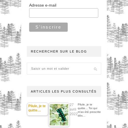
Adresse e-mail
RECHERCHER SUR LE BLOG
ARTICLES LES PLUS CONSULTÉS
27
Pilule, je te
Pilule, je te
quitte... Toi qui
avril
quitte…
m'as été prescrite
2022
dès…