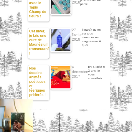
je suis touchée
2018
avec le
par le…
Tapis
Champ de
fleurs !
27
Il paraît qu'on
Cet hiver,
est tous
février
je fais une
carencés en
2018
cure de
magnésium. A
Magnésium
quoi…
transcutané
!
4
Il y a (déjà !)
Nos
2 ans, je
décembre
dessins
vous
2017
animés
conseillais…
poétiques
et
féeriques
préférés !