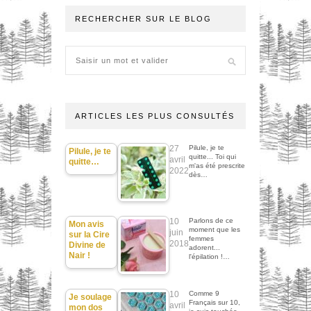
RECHERCHER SUR LE BLOG
ARTICLES LES PLUS CONSULTÉS
27
Pilule, je te
Pilule, je te
quitte... Toi qui
avril
quitte…
m'as été prescrite
2022
dès…
10
Parlons de ce
Mon avis
moment que les
juin
sur la Cire
femmes
2018
Divine de
adorent...
Nair !
l'épilation !…
10
Comme 9
Je soulage
Français sur 10,
avril
mon dos