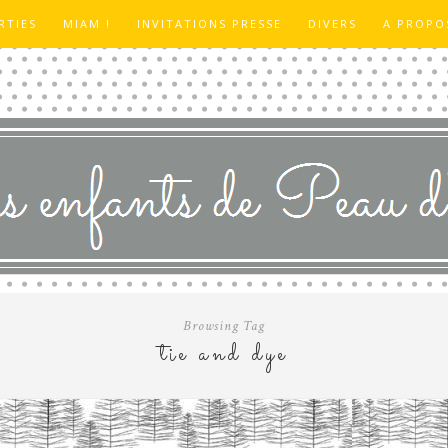
RTIES
MIAM !
INVITATIONS PRESSE
DIVERS
A PROPO
Browsing Tag
tie and dye