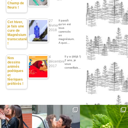
Champ de
fleurs !
27
Il paraît
Cet hiver,
qu'on est
février
je fais une
tous
2018
cure de
carencés
Magnésium
en
transcutané
magnésium.
A quoi…
!
4
Il y a (déjà !)
Nos
2 ans, je
décembre
dessins
vous
2017
animés
conseillais…
poétiques
et
féeriques
préférés !