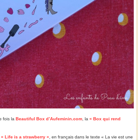
e fois la
Beautiful Box d’Aufeminin.com
, la
« Box qui rend
,
«
Life is a strawberry »
, en français dans le texte « La vie est une