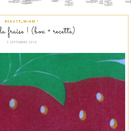
,
BEAUTÉ
MIAM !
a fraise ! (box + recette)
5 SEPTEMBRE 2016