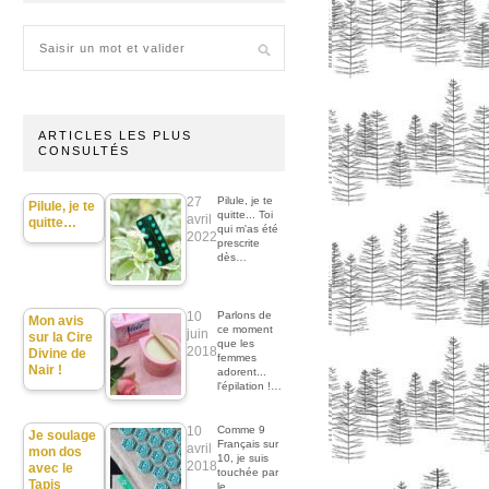
ARTICLES LES PLUS
CONSULTÉS
27
Pilule, je te
Pilule, je te
quitte... Toi
avril
quitte…
qui m'as été
2022
prescrite
dès…
10
Parlons de
Mon avis
ce moment
juin
sur la Cire
que les
2018
Divine de
femmes
Nair !
adorent...
l'épilation !…
10
Comme 9
Je soulage
Français sur
avril
mon dos
10, je suis
2018
avec le
touchée par
Tapis
le…