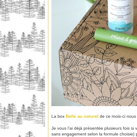
La box
Belle au naturel
de ce mois-ci nous 
Je vous l’ai déjà présentée plusieurs fois 
sans engagement selon la formule choisie) 