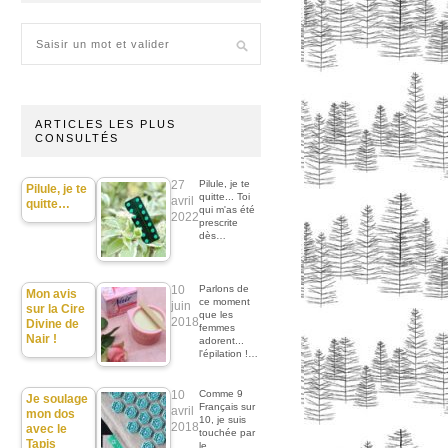
ARTICLES LES PLUS
CONSULTÉS
27
Pilule, je te
Pilule, je te
quitte... Toi
avril
quitte…
qui m'as été
2022
prescrite
dès…
10
Parlons de
Mon avis
ce moment
juin
sur la Cire
que les
2018
Divine de
femmes
Nair !
adorent...
l'épilation !…
10
Comme 9
Je soulage
Français sur
avril
mon dos
10, je suis
2018
avec le
touchée par
Tapis
le…