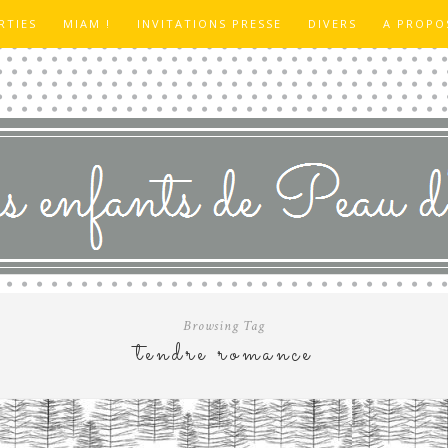
RTIES
MIAM !
INVITATIONS PRESSE
DIVERS
A PROPO
Browsing Tag
tendre romance