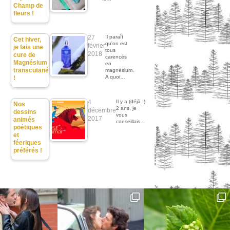
Champ de
fleurs !
27
Il paraît
Cet hiver,
qu'on est
février
je fais une
tous
2018
cure de
carencés
Magnésium
en
transcutané
magnésium.
A quoi…
!
4
Il y a (déjà !)
Nos
2 ans, je
décembre
dessins
vous
2017
animés
conseillais…
poétiques
et
féeriques
préférés !