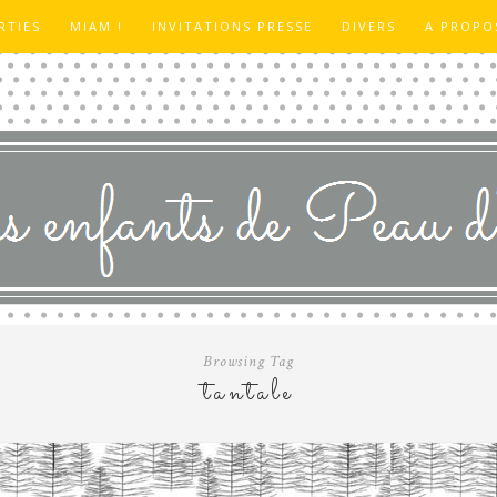
RTIES
MIAM !
INVITATIONS PRESSE
DIVERS
A PROPO
Browsing Tag
tantale