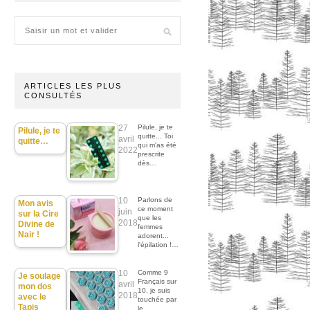
ARTICLES LES PLUS
CONSULTÉS
27
Pilule, je te
Pilule, je te
quitte... Toi
avril
quitte…
qui m'as été
2022
prescrite
dès…
10
Parlons de
Mon avis
ce moment
juin
sur la Cire
que les
2018
Divine de
femmes
Nair !
adorent...
l'épilation !…
10
Comme 9
Je soulage
Français sur
avril
mon dos
10, je suis
2018
avec le
touchée par
Tapis
le…