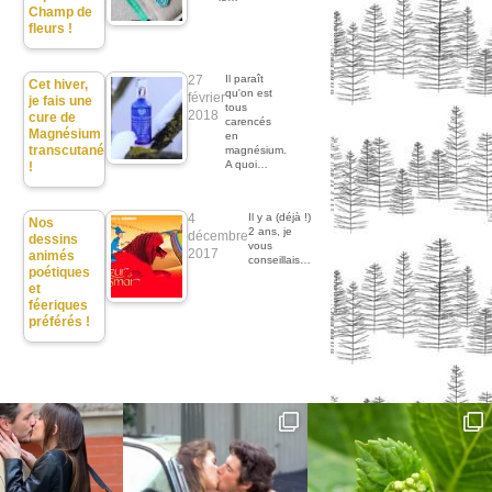
Champ de
fleurs !
27
Il paraît
Cet hiver,
qu'on est
février
je fais une
tous
2018
cure de
carencés
Magnésium
en
transcutané
magnésium.
A quoi…
!
4
Il y a (déjà !)
Nos
2 ans, je
décembre
dessins
vous
2017
animés
conseillais…
poétiques
et
féeriques
préférés !