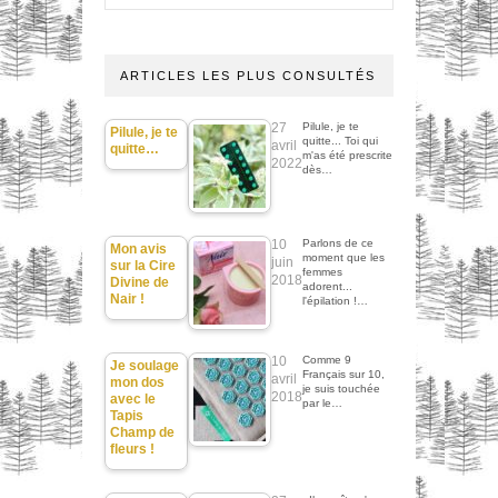
ARTICLES LES PLUS CONSULTÉS
27
Pilule, je te
Pilule, je te
quitte... Toi qui
avril
quitte…
m'as été prescrite
2022
dès…
10
Parlons de ce
Mon avis
moment que les
juin
sur la Cire
femmes
2018
Divine de
adorent...
Nair !
l'épilation !…
10
Comme 9
Je soulage
Français sur 10,
avril
mon dos
je suis touchée
2018
avec le
par le…
Tapis
Champ de
fleurs !