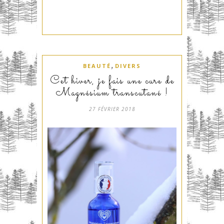
,
BEAUTÉ
DIVERS
Cet hiver, je fais une cure de
Magnésium transcutané !
27 FÉVRIER 2018