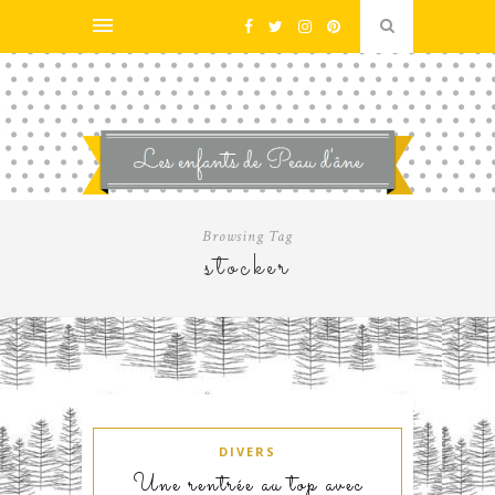
Browsing Tag
stocker
DIVERS
Une rentrée au top avec