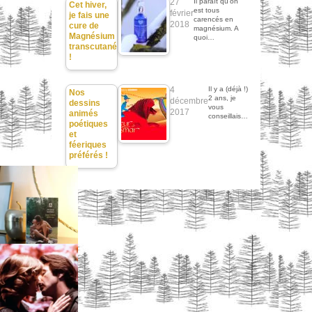
27
Il paraît qu'on
Cet hiver,
est tous
février
je fais une
carencés en
2018
cure de
magnésium. A
Magnésium
quoi…
transcutané
!
4
Il y a (déjà !)
Nos
2 ans, je
décembre
dessins
vous
2017
animés
conseillais…
poétiques
et
féeriques
préférés !