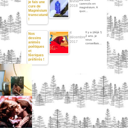
février
je fais une
carencés en
2018
cure de
magnésium. A
Magnésium
quoi…
transcutané
!
4
Il y a (déjà !)
Nos
2 ans, je
décembre
dessins
vous
2017
animés
conseillais…
poétiques
et
féeriques
préférés !