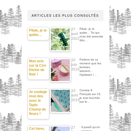
ARTICLES LES PLUS CONSULTÉS
27
Pilule, je te
Pilule, je te
quitte... Toi qui
avril
quitte…
m'as été prescrite
2022
dès…
10
Parlons de ce
Mon avis
moment que les
juin
sur la Cire
femmes
2018
Divine de
adorent...
Nair !
l'épilation !…
10
Comme 9
Je soulage
Français sur 10,
avril
mon dos
je suis touchée
2018
avec le
par le…
Tapis
Champ de
fleurs !
27
Il paraît qu'on
Cet hiver,
est tous