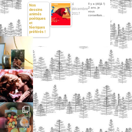
4
Il y a (déjà !)
Nos
2 ans, je
décembre
dessins
vous
2017
animés
conseillais…
poétiques
et
féeriques
préférés !