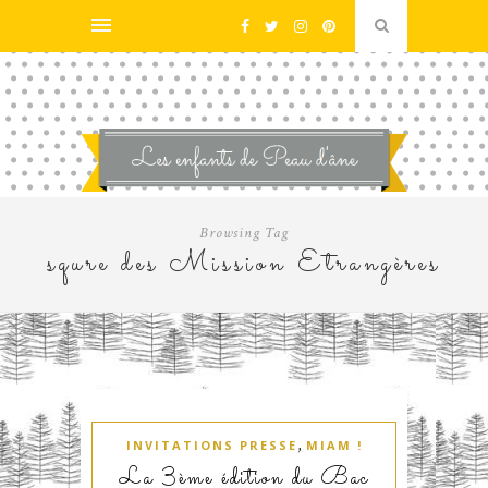
Browsing Tag
squre des Mission Etrangères
,
INVITATIONS PRESSE
MIAM !
La 3ème édition du Bac