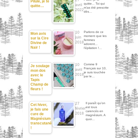
Pilule, je te
quitte... Toi qui
avril
quitte…
m'as été prescrite
2022
dès…
10
Parlons de ce
Mon avis
moment que les
juin
sur la Cire
femmes
2018
Divine de
adorent...
Nair !
l'épilation !…
10
Comme 9
Je soulage
Français sur 10,
avril
mon dos
je suis touchée
2018
avec le
par le…
Tapis
Champ de
fleurs !
27
Il paraît qu'on
Cet hiver,
est tous
février
je fais une
carencés en
2018
cure de
magnésium. A
Magnésium
quoi…
transcutané
!