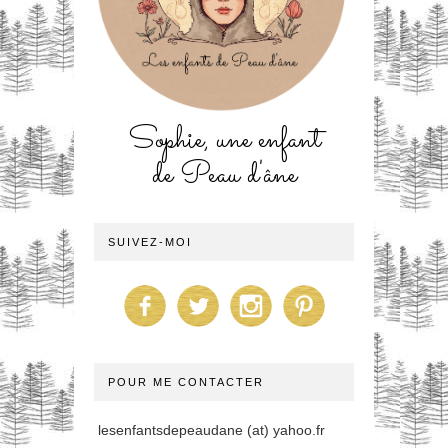
Sophie, une enfant
de Peau d'âne
SUIVEZ-MOI
POUR ME CONTACTER
lesenfantsdepeaudane (at) yahoo.fr