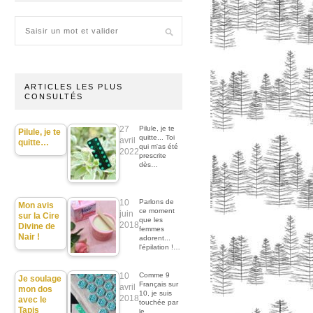
ARTICLES LES PLUS
CONSULTÉS
27
Pilule, je te
Pilule, je te
quitte... Toi
avril
quitte…
qui m'as été
2022
prescrite
dès…
10
Parlons de
Mon avis
ce moment
juin
sur la Cire
que les
2018
Divine de
femmes
Nair !
adorent...
l'épilation !…
10
Comme 9
Je soulage
Français sur
avril
mon dos
10, je suis
2018
avec le
touchée par
Tapis
le…