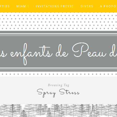
RTIES
MIAM !
INVITATIONS PRESSE
DIVERS
A PROPO
Browsing Tag
Spray Stress