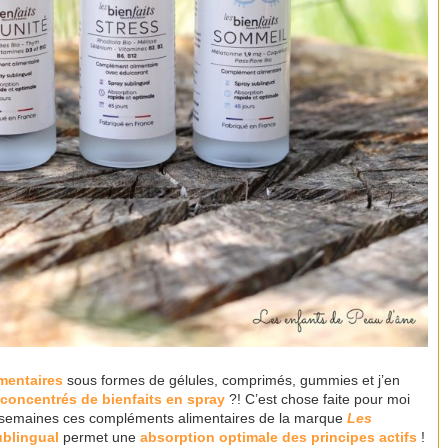
mentaires
sous formes de gélules, comprimés, gummies et j’en
concentrés de bienfaits en spray
?! C’est chose faite pour moi
rs semaines ces compléments alimentaires de la marque
Les
ublingual
permet une
absorption optimale des principes actifs
!