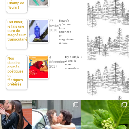
Champ de
fleurs !
27
Il paraît
Cet hiver,
qu'on est
février
je fais une
tous
2018
cure de
carencés
Magnésium
en
transcutané
magnésium.
A quoi…
!
4
Il y a (déjà !)
Nos
2 ans, je
décembre
dessins
vous
2017
animés
conseillais…
poétiques
et
féeriques
préférés !