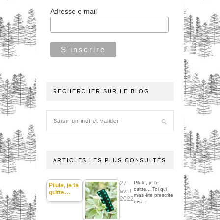
Adresse e-mail
RECHERCHER SUR LE BLOG
ARTICLES LES PLUS CONSULTÉS
27
Pilule, je te
Pilule, je te
quitte... Toi qui
avril
quitte…
m'as été prescrite
2022
dès…