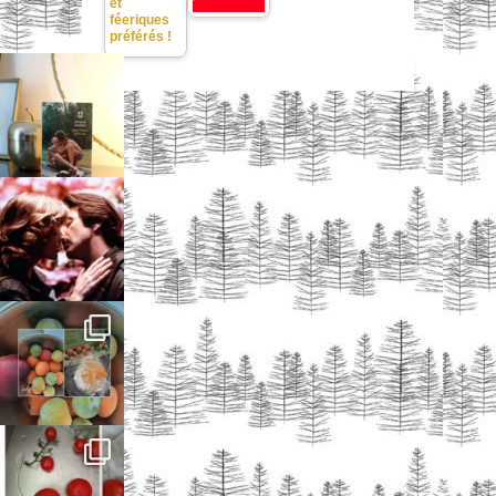
et
féeriques
préférés !