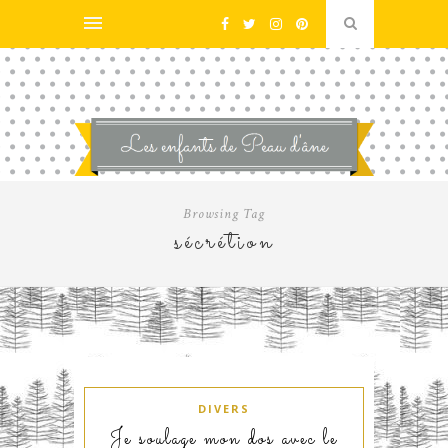
Browsing Tag
sécrétion
DIVERS
Je soulage mon dos avec le