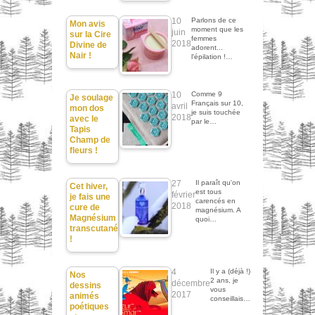
10
Parlons de ce
Mon avis
moment que les
juin
sur la Cire
femmes
2018
Divine de
adorent...
Nair !
l'épilation !…
10
Comme 9
Je soulage
Français sur 10,
avril
mon dos
je suis touchée
2018
avec le
par le…
Tapis
Champ de
fleurs !
27
Il paraît qu'on
Cet hiver,
est tous
février
je fais une
carencés en
2018
cure de
magnésium. A
Magnésium
quoi…
transcutané
!
4
Il y a (déjà !)
Nos
2 ans, je
décembre
dessins
vous
2017
animés
conseillais…
poétiques